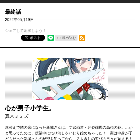
最終話
2022年05月19日
シェアして応援しよう！
RSSフィード
ポスト
埋め込む
心が男子小学生。
真木ミミズ
席替えで隣の席になった新城さんは、文武両道・容姿端麗の高嶺の花。…か
と思ってたのに、授業中にねり消しをいじり始めちゃった！ 実は中身が子
どもだった新城さんの秘密を知ってから、２人きりの遊びの日々が始まる！