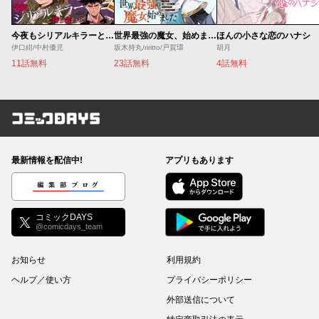
今夜もシリアルキラーと待ち合わせ
世界最強の魔女、始めました ～私だけ『攻略サイト』を見れる世界で自由に生きます～
ほんの小さな恋のハナシ
伊口紺/中村優児
坂木持丸/riritto/戸賀環
胡月
11話無料
23話無料
4話無料
コミックDAYS
最新情報を配信中!
アプリもあります
編集部ブログ
コミックDAYS
@comicdays_team
お知らせ
利用規約
ヘルプ／使い方
プライバシーポリシー
外部送信について