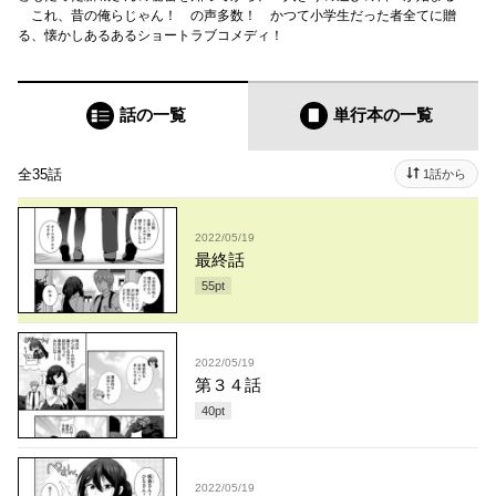
これ、昔の俺らじゃん！ の声多数！ かつて小学生だった者全てに贈
る、懐かしあるあるショートラブコメディ！
話の一覧
単行本
の一覧
全35話
1話から
2022/05/19
最終話
55
pt
2022/05/19
第３４話
40
pt
2022/05/19