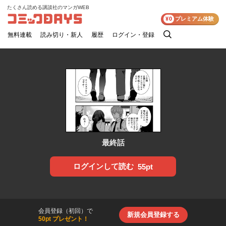
たくさん読める講談社のマンガWEB
コミックDAYS
¥0
プレミアム体験
無料連載
読み切り・新人
履歴
ログイン・登録
検
索
最終話
ログインして読む
55pt
会員登録（初回）で
新規会員登録する
50pt プレゼント！