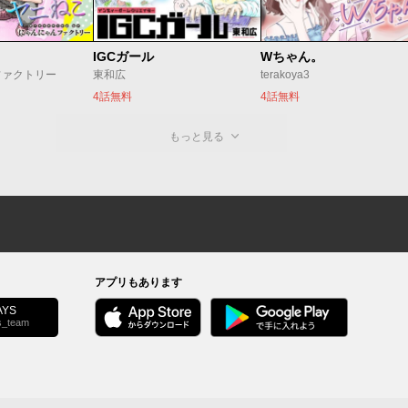
IGCガール
Wちゃん。
ファクトリー
東和広
terakoya3
4話無料
4話無料
もっと見る
アプリもあります
YS
s_team