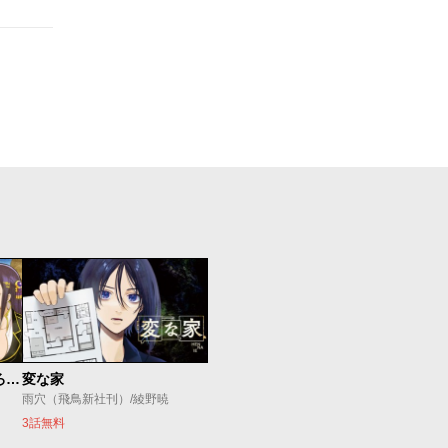
ダンジョン島で宿屋をやろう！ 創造魔法を貰った俺の細腕繁盛記
変な家
雨穴（飛鳥新社刊）/綾野暁
3話無料