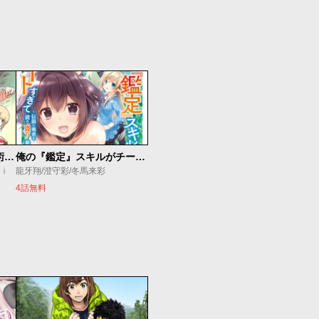
追放されたチート付与魔術師は気ままなセカンドライフを謳歌する。 ～俺は武器だけじゃなく、あらゆるものに『強化ポイント』を付与できるし、俺の意思でいつでも効果を解除できるけど、残った人たち大丈夫？～
俺の『鑑定』スキルがチートすぎて
ｕｉ
龍牙翔/澄守彩/冬馬来彩
4話無料