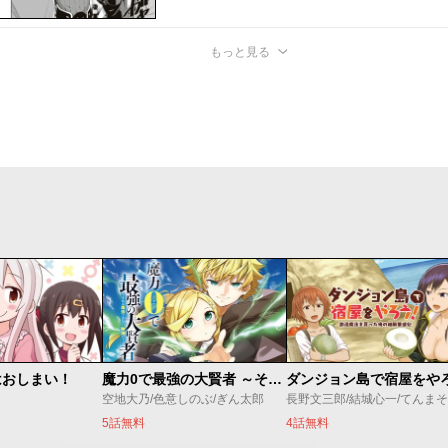
もっと見る
はおしまい！
魔力0で最強の大賢者 ～それは魔法ではない、物理だ！～
空地大乃/色意しのぶ/ぎん太郎
長野文三郎/結城心一/てんまそ
5話無料
4話無料