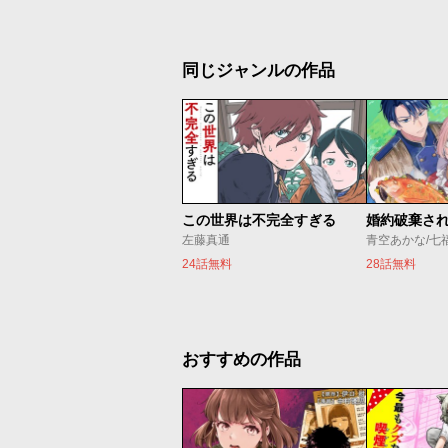
同じジャンルの作品
この世界は不完全すぎる
左藤真通
青空あかな/七
24話無料
28話無料
おすすめの作品