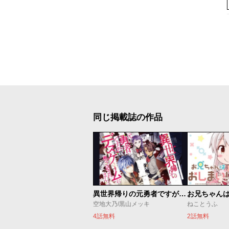
同じ掲載誌の作品
異世界帰りの元勇者ですが、デスゲームに巻き込まれました
お兄ちゃん
空地大乃/黒山メッキ
ねことうふ
4話無料
2話無料