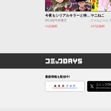
今夜もシリアルキラーと待ち合わせ
ヤニねこ
伊口紺/中村優児
にゃんにゃん
11話無料
107話無料
コミックDAYS
最新情報を配信中!
編集部ブログ
コミックDA
@comicday