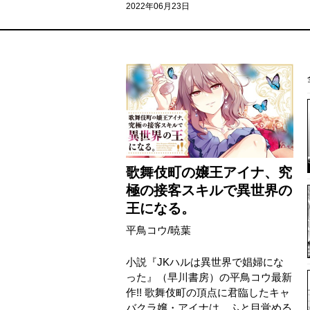
2022年06月23日
歌舞伎町の嬢王アイナ、究
極の接客スキルで異世界の
王になる。
平鳥コウ
/
暁葉
小説『JKハルは異世界で娼婦にな
った』（早川書房）の平鳥コウ最新
作!! 歌舞伎町の頂点に君臨したキャ
バクラ嬢・アイナは、ふと目覚める