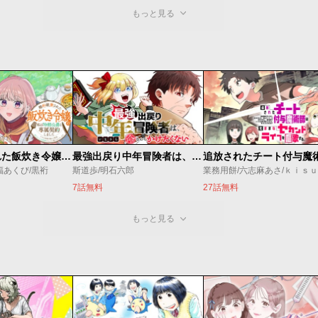
もっと見る
婚約破棄された飯炊き令嬢の私は冷酷公爵と専属契約しました～ですが胃袋を掴んだ結果、冷たかった公爵様がどんどん優しくなっています～
最強出戻り中年冒険者は、今さら命なんてかけたくない
福あくび/黒裄
斯道歩/明石六郎
業務用餅/六志麻あさ/ｋｉｓ
7話無料
27話無料
もっと見る