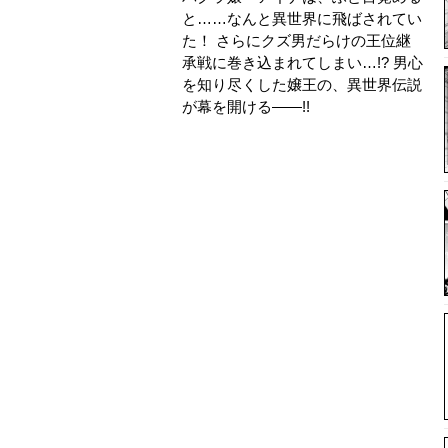
と……なんと異世界に飛ばされてい
た！ さらにクズ男だらけの王位継
承戦に巻き込まれてしまい…!? 男心
を知り尽くした嬢王の、異世界伝説
が幕を開ける――!!