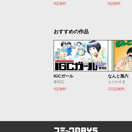
9話無料
6話無料
おすすめの作品
IGCガール
なんと孫六
東和広
さだやす圭
4話無料
232話無料