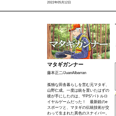
2022年05月12日
マタギガンナー
藤本正二
/
JuanAlbarran
孤独な田舎暮らしを営む元マタギ、
山野仁成。一度は銃を置いたはずの
彼が手にしたのは、“FPS”バトルロ
イヤルゲームだった！ 最新鋭のe
スポーツと、マタギの伝統技術が交
わって生まれた異色のスナイパー。