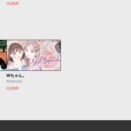
4話無料
Wちゃん。
terakoya3
4話無料