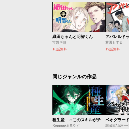
織田ちゃんと明智くん
アパレルド
常盤ギヨ
林田もずる
16話無料
19話無料
同じジャンルの作品
種生産 ～このスキルがチートだとまだ誰も気付いていない～
Reppuu/まるやす
隷蔵庫/山座一