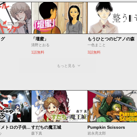
ッグ
「壇蜜」
清野とおる
一色まこと
1話無料
3話無料
もっと見る
ベオグラードメトロの子供たち
すだちの魔王城
Pumpkin Scissors
心
森下真
岩永亮太郎