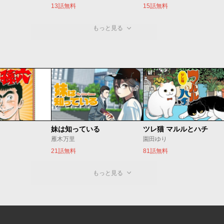
13話無料
15話無料
もっと見る
妹は知っている
ツレ猫 マルルとハチ
雁木万里
園田ゆり
21話無料
81話無料
もっと見る