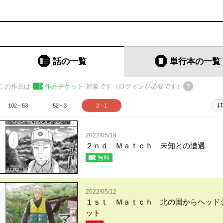
話の一覧
単行本
の一覧
この作品は
作品チケット
対象です（ログインが必要です）
102 - 53
52 - 3
2 - 1
2022/05/19
２ｎｄ Ｍａｔｃｈ 未知との遭遇
無料
2022/05/12
１ｓｔ Ｍａｔｃｈ 北の国からヘッド
ット