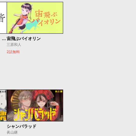
もうひとつのピアノの森 整う音
宙飛ぶバイオリン
三原和人
2話無料
シャンバラッド
眞山継