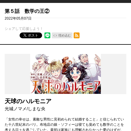
第５話 数学の王②
2022年05月07日
シェアして応援しよう！
RSSフィード
ポスト
埋め込む
天球のハルモニア
光城ノマメ
/
しまな央
「女性の幸せは、素敵な男性に見初められて結婚すること」と信じられてい
た十八世紀末のパリ。布地店の娘・ソフィーは寝ても覚めても数学のことを
考える日々を過ごしていた。最初は家族にも理解されなかった夢のはずが、