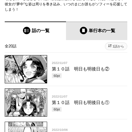
彼女の“夢中”な姿は周りを巻き込み、いつのまにか誰もがソフィーを応援して
しまう！
話の一覧
単行本
の一覧
全20話
1話から
2022/11/07
第１０話 明日も明後日も②
60
pt
2022/11/07
第１０話 明日も明後日も①
60
pt
2022/10/06