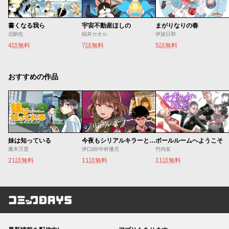
書くなる我ら
宇宙不動産ほしの
まがりなりの春
北駒生
稲井カオル
伊波日和
4話無料
7話無料
5話無料
おすすめの作品
妹は知っている
今夜もシリアルキラーと待ち合わせ
ボールルームへようこそ
雁木万里
伊口紺/中村優児
竹内友
21話無料
11話無料
11話無料
コミックDAYS