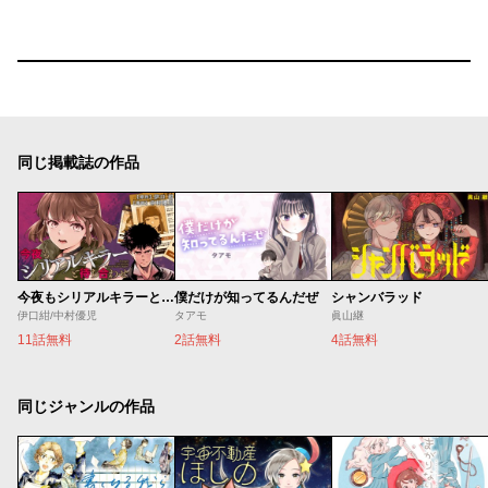
同じ掲載誌の作品
今夜もシリアルキラーと待ち合わせ
僕だけが知ってるんだぜ
シャンバラッド
伊口紺/中村優児
タアモ
眞山継
11話無料
2話無料
4話無料
同じジャンルの作品