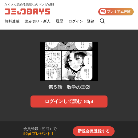
たくさん読める講談社のマンガWEB
コミックDAYS
¥0
プレミアム体験
無料連載
読み切り・新人
履歴
ログイン・登録
検
索
第５話 数学の王②
ログインして読む
80pt
会員登録（初回）で
新規会員登録する
50pt プレゼント！