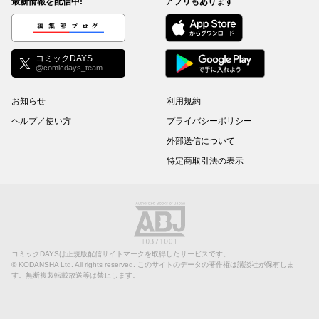
最新情報を配信中!
アプリもあります
編集部ブログ
コミックDAYS
@comicdays_team
お知らせ
利用規約
ヘルプ／使い方
プライバシーポリシー
外部送信について
特定商取引法の表示
コミックDAYSは正規版配信サイトマークを取得したサービスです。
©
KODANSHA Ltd.
All rights reserved. このサイトのデータの著作権は講談社が保有しま
す。無断複製転載放送等は禁止します。