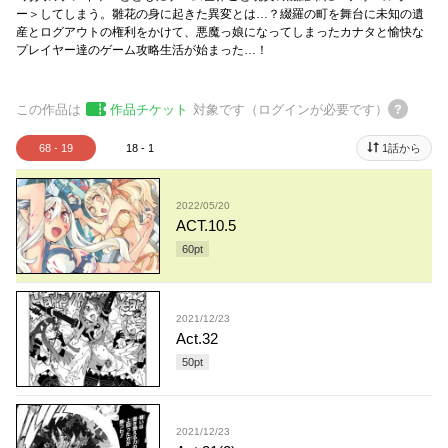
ー＞してしまう。雛花の身に起きた異変とは…？綴羅の町を舞台に未知の遺
産とログアウトの権利をかけて、悪魔っ娘になってしまったカナタと愉快な
プレイヤー達のゲーム攻略生活が始まった…！
この作品は
作品チケット
対象です（ログインが必要です）
68 - 19
18 - 1
1話から
2022/05/20
ACT.10.5
60
pt
2021/12/23
Act.32
50
pt
2021/12/23