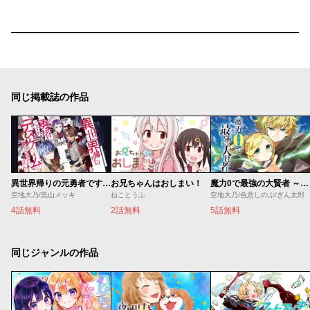
同じ掲載誌の作品
異世界帰りの元勇者ですが、デスゲームに巻き込まれました
お兄ちゃんはおしまい！
魔力0で最強の大賢者 ～それは魔法ではない、物理だ！～
空地大乃/黒山メッキ
ねことうふ
空地大乃/色意しのぶ/ぎん太郎
4話無料
2話無料
5話無料
同じジャンルの作品