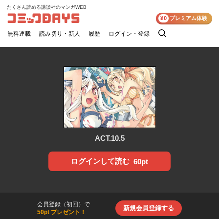
たくさん読める講談社のマンガWEB
コミックDAYS
¥0
プレミアム体験
無料連載
読み切り・新人
履歴
ログイン・登録
検
索
ACT.10.5
ログインして読む
60pt
会員登録（初回）で
新規会員登録する
50pt プレゼント！