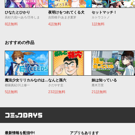
ひなたとひかり
夜明けをつれてくる犬
セットマッチ！
高杉六花/べあろ/万冬しま
吉田桃子/あまぎ夏芽
カトウコトノ
8話無料
4話無料
1話無料
おすすめの作品
魔法少女リリカルなのは EXCEEDS
なんと孫六
妹は知っている
都築真紀/川上修一
さだやす圭
雁木万里
5話無料
232話無料
21話無料
コミックDAYS
最新情報を配信中!
アプリもあります