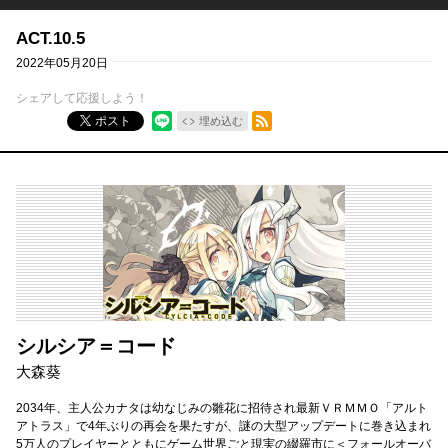
ACT.10.5
2022年05月20日
シェアして応援しよう！
RSSフィード
ポスト
埋め込む
シルシア＝コード
大森葵
2034年、主人公カナタは幼なじみの雛花に招待され最新ＶＲＭＭＯ「アルト
アトラス」で4年ぶりの再会を果たすが、謎の大型アップデートに巻き込まれ
5万人のプレイヤーとともにゲーム世界ごと現実の綴羅市に＜フォールオーバ