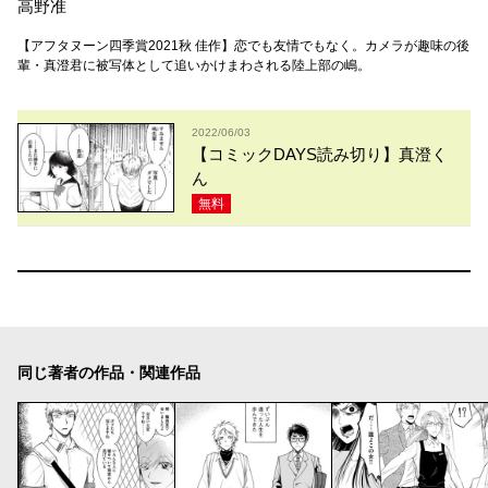
高野准
【アフタヌーン四季賞2021秋 佳作】恋でも友情でもなく。カメラが趣味の後
輩・真澄君に被写体として追いかけまわされる陸上部の嶋。
2022/06/03
【コミックDAYS読み切り】真澄く
ん
無料
同じ著者の作品・関連作品