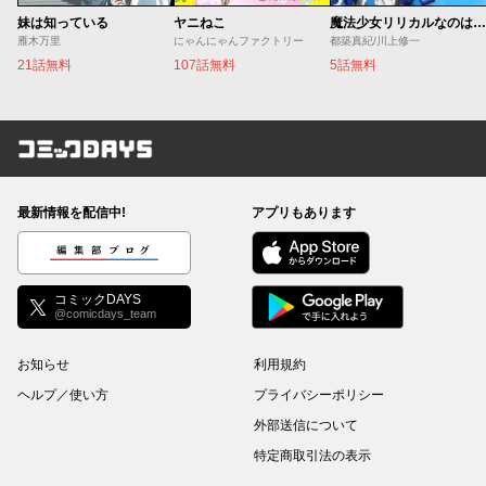
妹は知っている
ヤニねこ
魔法少女リリカルなのは EXCEEDS
雁木万里
にゃんにゃんファクトリー
都築真紀/川上修一
21話無料
107話無料
5話無料
コミックDAYS
最新情報を配信中!
アプリもあります
編集部ブログ
コミックDAYS
@comicdays_team
お知らせ
利用規約
ヘルプ／使い方
プライバシーポリシー
外部送信について
特定商取引法の表示