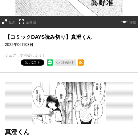
拡大
全画面
移動
【コミックDAYS読み切り】真澄くん
2022年06月03日
シェアして応援しよう！
RSSフィード
ポスト
埋め込む
真澄くん