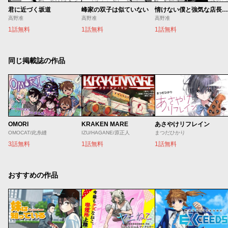
君に近づく坂道
峰家の双子は似ていない
情けない僕と強気な店長の話
高野准
高野准
高野准
1話無料
1話無料
1話無料
同じ掲載誌の作品
OMORI
KRAKEN MARE
あさやけリフレイン
OMOCAT/此糸縫
IZU/HAGANE/原正人
まつだひかり
3話無料
1話無料
1話無料
おすすめの作品