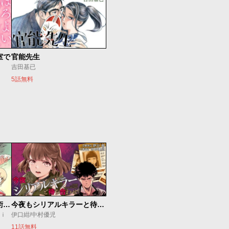
室で
官能先生
吉田基已
5話無料
追放されたチート付与魔術師は気ままなセカンドライフを謳歌する。 ～俺は武器だけじゃなく、あらゆるものに『強化ポイント』を付与できるし、俺の意思でいつでも効果を解除できるけど、残った人たち大丈夫？～
今夜もシリアルキラーと待ち合わせ
ｕｉ
伊口紺/中村優児
11話無料