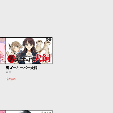
裏ズーキーパー犬飼
平田
2話無料