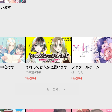
買います
の中心です
それってどうかと思います！～転職女子、ブラック企業でサバイブする。～
ファタールゲーム
仁美慧/柑菜
ばったん
9話無料
6話無料
もっと見る