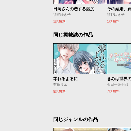
日向さんの恋する温度
その結婚、
須野ゆき子
須野ゆき子
1話無料
1話無料
同じ掲載誌の作品
零れるよるに
きみは世界
有賀リエ
金田一蓮十郎
8話無料
7話無料
同じジャンルの作品