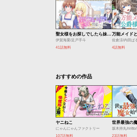
聖女様をお探しでしたら妹で間違いありません。さあどうぞお連れください、今すぐ。
伊賀海栗/足戸手斗
41話無料
4話無料
おすすめの作品
ヤニねこ
にゃんにゃんファクトリー
坂木持丸/riritt
107話無料
23話無料