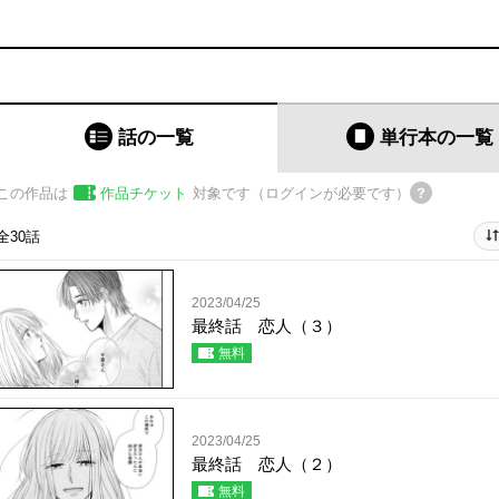
話の一覧
単行本
の一覧
この作品は
作品チケット
対象です（ログインが必要です）
全30話
2023/04/25
最終話 恋人（３）
無料
2023/04/25
最終話 恋人（２）
無料