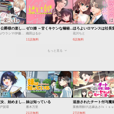
万能メイドと公爵様の楽しい日々
ゼロ婚 ～甘くキケンな極秘任務～
ほろよいロマンスは社長
佐倉涼/内田ぱる/ウラシマ/伊藤テリヤキ
織田はるか
花川ちと
11話無料
6話無料
もっと見る
世界最強の魔女、始めました ～私だけ『攻略サイト』を見れる世界で自由に生きます～
妹は知っている
o/戸賀環
雁木万里
業務用餅/六志麻あさ/ｋｉｓ
21話無料
27話無料