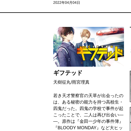
2022年04月04日
ギフテッド
天樹征丸
/
雨宮理真
若き天才警察官の天草が出会ったの
は、ある秘密の能力を持つ高校生・
四鬼だった。四鬼の学校で事件が起
こったことで、二人は再び出会い―
―。原作は『金田一少年の事件簿』
『BLOODY MONDAY』など大ヒッ