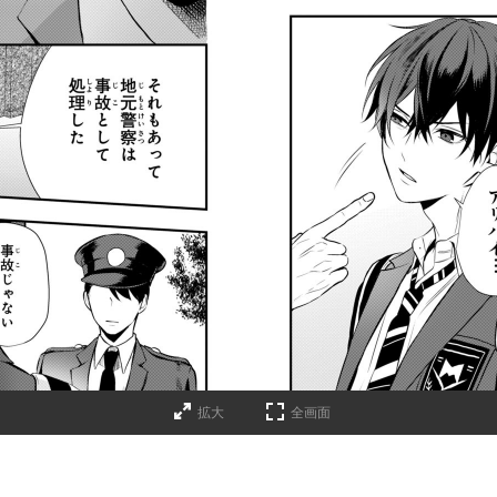
拡大
全画面