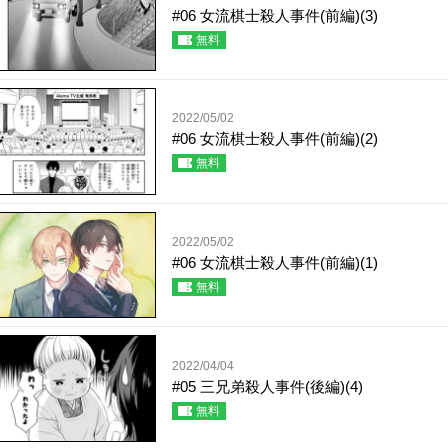
#06 女流棋士殺人事件(前編)(3)
無料
2022/05/02
#06 女流棋士殺人事件(前編)(2)
無料
2022/05/02
#06 女流棋士殺人事件(前編)(1)
無料
2022/04/04
#05 三兄弟殺人事件(後編)(4)
無料