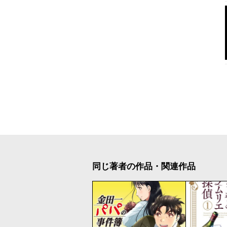
同じ著者の作品・関連作品