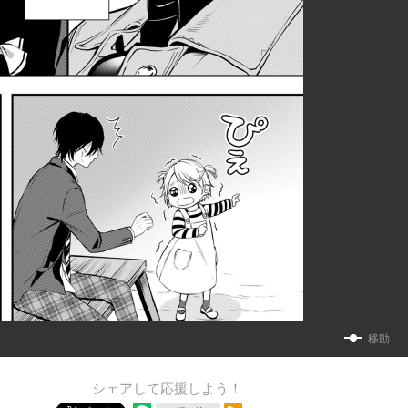
移動
シェアして応援しよう！
RSSフィード