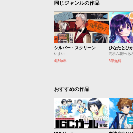
同じジャンルの作品
シルバー・スクリーン
ひなたとひ
いまい
高杉六花/べあ
4話無料
8話無料
おすすめの作品