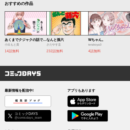
おすすめの作品
あくまでクジャクの話です。
なんと孫六
Wちゃん。
小出もと貴
さだやす圭
terakoya3
14話無料
232話無料
4話無料
コミックDAYS
最新情報を配信中!
アプリもあります
編集部ブログ
コミックDAYS
@comicdays_team