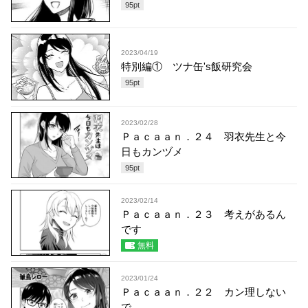
95
pt
2023/04/19
特別編① ツナ缶's飯研究会
95
pt
2023/02/28
Ｐａｃａａｎ．２４ 羽衣先生と今
日もカンヅメ
95
pt
2023/02/14
Ｐａｃａａｎ．２３ 考えがあるん
です
無料
2023/01/24
Ｐａｃａａｎ．２２ カン理しない
で