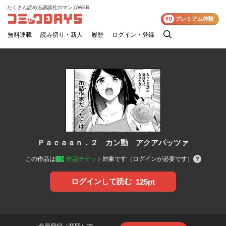
たくさん読める講談社のマンガWEB
コミックDAYS
¥0
プレミアム体験
無料連載
読み切り・新人
履歴
ログイン・登録
検
索
Ｐａｃａａｎ．２ カン動 アクアパッツァ
この作品は
作品チケット
対象です（ログインが必要です）
ログインして読む
125pt