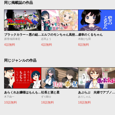
同じ掲載誌の作品
ブラックカラー～悪の組織をマネジメント～
エルフのモンちゃん高校生!!
虐幸のくるちゃん
原理/福田泰宏
志羽よう
木陰ひな田
4話無料
4話無料
8話無料
同じジャンルの作品
あらくれお嬢様はもんもんしている
社長と酒と星
あぶらぶ 夫婦でアブノーマルなラブしませんか？
木下由一
ずり騎士
ありしゃん
10話無料
18話無料
18話無料