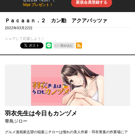
会員登録（初回）で
新規会員登録する
50pt プレゼント！
Ｐａｃａａｎ．２ カン動 アクアパッツァ
2022年03月22日
シェアして応援しよう！
RSSフィード
ポスト
埋め込む
羽衣先生は今日もカンヅメ
華鳥ジロー
グルメ漫画家志望の稲葉ニチローは憧れの美人作家・羽衣青葉の作業場にア