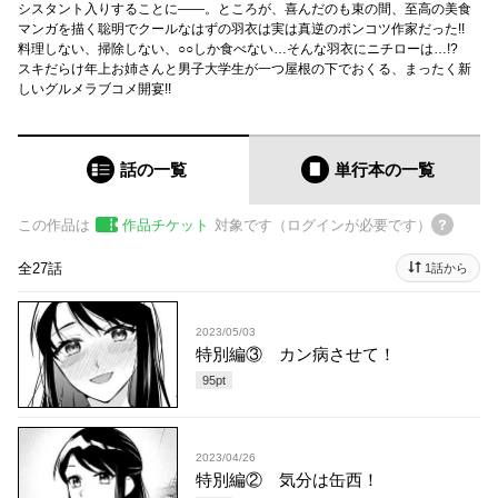
シスタント入りすることに――。ところが、喜んだのも束の間、至高の美食
マンガを描く聡明でクールなはずの羽衣は実は真逆のポンコツ作家だった!!
料理しない、掃除しない、○○しか食べない…そんな羽衣にニチローは…!?
スキだらけ年上お姉さんと男子大学生が一つ屋根の下でおくる、まったく新
しいグルメラブコメ開宴!!
話の一覧
単行本
の一覧
この作品は
作品チケット
対象です（ログインが必要です）
全27話
1話から
2023/05/03
特別編③ カン病させて！
95
pt
2023/04/26
特別編② 気分は缶西！