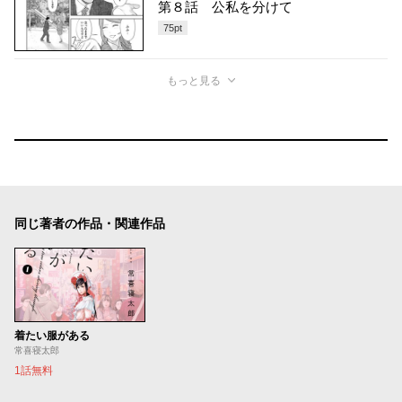
第８話 公私を分けて
75
pt
もっと見る
同じ著者の作品・関連作品
着たい服がある
常喜寝太郎
1話無料