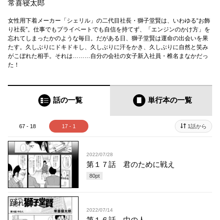
常喜寝太郎
女性用下着メーカー「シェリル」の二代目社長・獅子堂賢は、いわゆる“お飾
り社長”。仕事でもプライベートでも自信を持てず、「エンジンのかけ方」を
忘れてしまったかのような毎日。だがある日、獅子堂賢は運命の出会いを果
たす。久しぶりにドキドキし、久しぶりに汗をかき、久しぶりに自然と笑み
がこぼれた相手。それは………自分の会社の女子新入社員・椎名まなかだっ
た！
話の一覧
単行本
の一覧
67 - 18
17 - 1
1話から
2022/07/28
第１７話 君のために戦え
80
pt
2022/07/14
第１６話 中の人