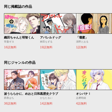
同じ掲載誌の作品
織田ちゃんと明智くん
アパレルドッグ
「壇蜜」
常盤ギヨ
林田もずる
清野とおる
16話無料
19話無料
1話無料
同じジャンルの作品
波うららかに、めおと日和
黒歴史クラブ
オシバナ！
西香はち
かなたるい
志摩時緒
36話無料
14話無料
4話無料