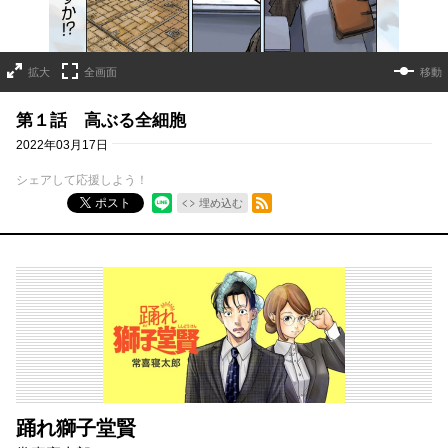
拡大
全画面
移動
第１話 高ぶる全細胞
2022年03月17日
シェアして応援しよう！
RSSフィード
ポスト
埋め込む
踊れ獅子堂賢