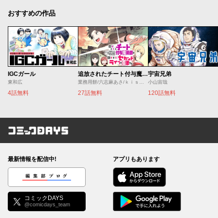
おすすめの作品
IGCガール
追放されたチート付与魔術師は気ままなセカンドライフを謳歌する。 ～俺は武器だけじゃなく、あらゆるものに『強化ポイント』を付与できるし、俺の意思でいつでも効果を解除できるけど、残った人たち大丈夫？～
宇宙兄弟
東和広
業務用餅/六志麻あさ/ｋｉｓｕｉ
小山宙哉
4話無料
27話無料
120話無料
コミックDAYS
最新情報を配信中!
アプリもあります
編集部ブログ
コミックDAYS
@comicdays_team