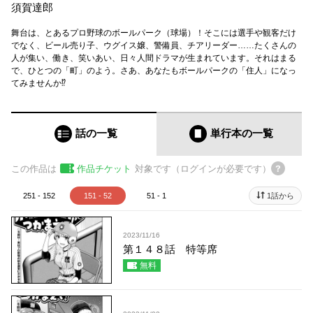
須賀達郎
舞台は、とあるプロ野球のボールパーク（球場）！そこには選手や観客だけ
でなく、ビール売り子、ウグイス嬢、警備員、チアリーダー……たくさんの
人が集い、働き、笑いあい、日々人間ドラマが生まれています。それはまる
で、ひとつの「町」のよう。さあ、あなたもボールパークの「住人」になっ
てみませんか⁉
話の一覧
単行本
の一覧
この作品は
作品チケット
対象です（ログインが必要です）
251 - 152
151 - 52
51 - 1
1話から
2023/11/16
第１４８話 特等席
無料