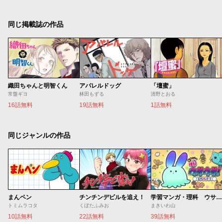
同じ掲載誌の作品
織田ちゃんと明智くん
アパレルドッグ
「壇蜜」
常盤ギヨ
林田もずる
清野とおる
16話無料
19話無料
1話無料
同じジャンルの作品
まんペン
チンチンデビルを追え！
学習マンガ・理科 ウサウサ！
トミムラコタ
くぼたふみお
まきいわ山
10話無料
22話無料
39話無料