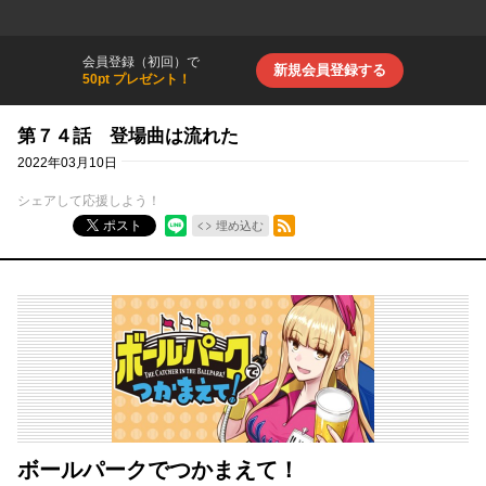
会員登録（初回）で
新規会員登録する
50pt プレゼント！
第７４話 登場曲は流れた
2022年03月10日
シェアして応援しよう！
RSSフィード
ポスト
埋め込む
ボールパークでつかまえて！