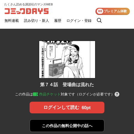
たくさん読める講談社のマンガWEB
コミックDAYS
¥0
プレミアム体験
無料連載
読み切り・新人
履歴
ログイン・登録
検
索
第７４話 登場曲は流れた
この作品は
作品チケット
対象です（ログインが必要です）
ログインして読む
60pt
この作品の
無料公開中の話へ