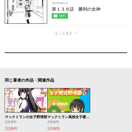
2023/09/14
第１３９話 勝利の女神
無料
もっと見る
同じ著者の作品・関連作品
マックミランの女子野球部
マックミラン高校女子硬式野球部
須賀達郎
須賀達郎
1話無料
1話無料