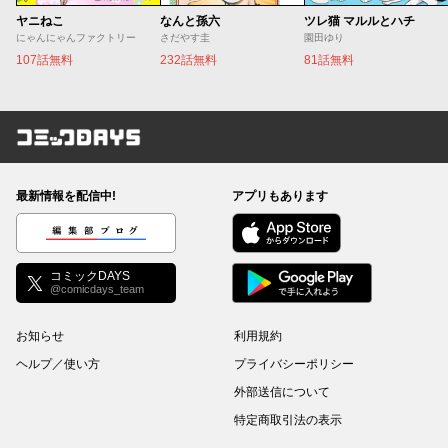
ヤニねこ
なんと孫六
ツレ猫 マルルとハチ
にゃんにゃんファクトリー
さだやす圭
園田ゆり
107話無料
232話無料
81話無料
コミックDAYS
最新情報を配信中!
アプリもあります
編集部ブログ
コミックDAYS
@comicdays_team
お知らせ
利用規約
ヘルプ／使い方
プライバシーポリシー
外部送信について
特定商取引法の表示