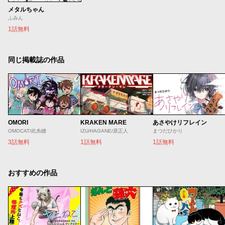
メタルちゃん
ふみん
1話無料
同じ掲載誌の作品
OMORI
KRAKEN MARE
あさやけリフレイン
OMOCAT/此糸縫
IZU/HAGANE/原正人
まつだひかり
3話無料
1話無料
1話無料
おすすめの作品