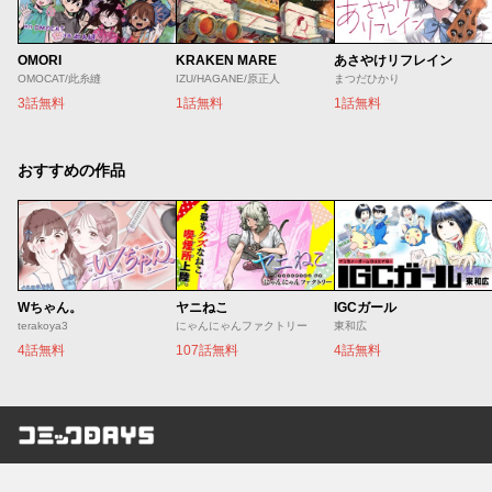
OMORI
KRAKEN MARE
あさやけリフレイン
OMOCAT/此糸縫
IZU/HAGANE/原正人
まつだひかり
3話無料
1話無料
1話無料
おすすめの作品
Wちゃん。
ヤニねこ
IGCガール
terakoya3
にゃんにゃんファクトリー
東和広
4話無料
107話無料
4話無料
コミックDAYS