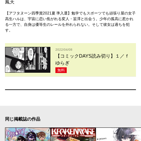
鳳天
【アフタヌーン四季賞2021夏 準入選】勉学でもスポーツでも頑張り屋の女子
高生ハルは、宇宙に恋い焦がれる変人・韮澤と出会う。少年の孤高に惹かれ
る一方で、自身は優等生のレールを外れられない。そして彼女は過ちを犯
す。
2022/04/08
【コミックDAYS読み切り】１／ｆ
ゆらぎ
無料
同じ掲載誌の作品