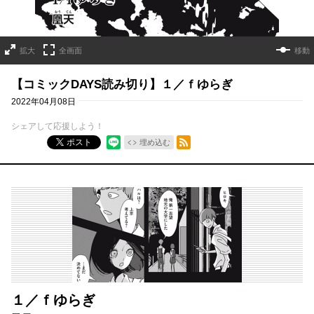
拡大
全画面
移動
【コミックDAYS読み切り】１／ｆゆらぎ
2022年04月08日
シェアして応援しよう！
RSSフィード
ポスト
埋め込む
１／ｆゆらぎ