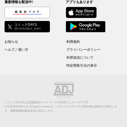
最新情報を配信中!
アプリもあります
編集部ブログ
コミックDAYS
@comicdays_team
お知らせ
利用規約
ヘルプ／使い方
プライバシーポリシー
外部送信について
特定商取引法の表示
コミックDAYSは正規版配信サイトマークを取得したサービスです。
©
KODANSHA Ltd.
All rights reserved. このサイトのデータの著作権は講談社が保有しま
す。無断複製転載放送等は禁止します。