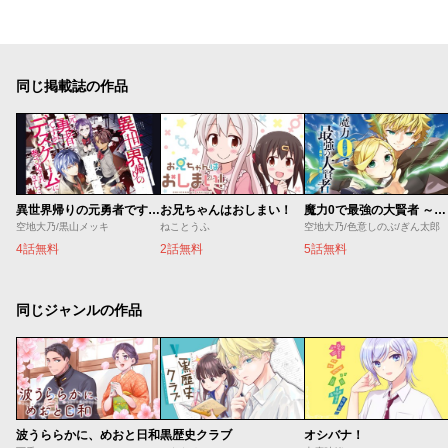
同じ掲載誌の作品
異世界帰りの元勇者ですが、デスゲームに巻き込まれました
お兄ちゃんはおしまい！
魔力0で最強の大賢者 ～それは魔法ではない、物理だ！～
空地大乃/黒山メッキ
ねことうふ
空地大乃/色意しのぶ/ぎん太郎
4話無料
2話無料
5話無料
同じジャンルの作品
波うららかに、めおと日和
黒歴史クラブ
オシバナ！