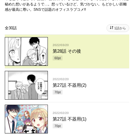
秘めた想いがあるようで…。想っているけど、気づかない。もどかしい距離
感が最高に尊い。SNSで話題のオフィスラブコメ!!
全30話
1話から
2022/03/20
第28話 その後
60
pt
2022/02/20
第27話 不器用(2)
70
pt
2022/02/20
第27話 不器用(1)
70
pt