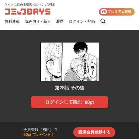
たくさん読める講談社のマンガWEB
コミックDAYS
¥0
プレミアム体験
無料連載
読み切り・新人
履歴
ログイン・登録
検
索
第28話 その後
ログインして読む
60pt
会員登録（初回）で
新規会員登録する
50pt プレゼント！