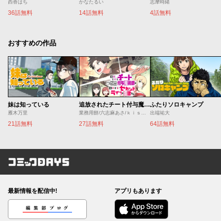
西香はち
かなたるい
志摩時緒
36話無料
14話無料
4話無料
おすすめの作品
妹は知っている
追放されたチート付与魔術師は気ままなセカンドライフを謳歌する。 ～俺は武器だけじゃなく、あらゆるものに『強化ポイント』を付与できるし、俺の意思でいつでも効果を解除できるけど、残った人たち大丈夫？～
ふたりソロキャンプ
雁木万里
業務用餅/六志麻あさ/ｋｉｓｕｉ
出端祐大
21話無料
27話無料
64話無料
コミックDAYS
最新情報を配信中!
アプリもあります
編集部ブログ