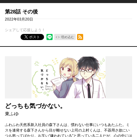
第28話 その後
2022年03月20日
シェアして応援しよう！
RSSフィード
ポスト
埋め込む
どっちも気づかない。
東ふゆ
ふわふわ天然系新入社員の森下さんは、慣れない仕事にいつもあたふた。ミ
スを連発する森下さんから目が離せない上司の上村くんは、不器用さ故にい
つも怒ってばかり。お互い“嫌われている”と思っている二人だが、心の中には