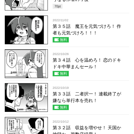
70
pt
2022/11/02
第３５話 魔王を元気づけろ！ 作
者も元気づけろ！！！
無料
2022/10/26
第３４話 心を温めろ！ 恋のドキ
ドキ中華まんセール！
無料
2022/10/19
第３３話 二者択一！ 連載終了が
嫌なら単行本を売れ！
無料
2022/10/12
第３２話 収益を増やせ！ 天国か