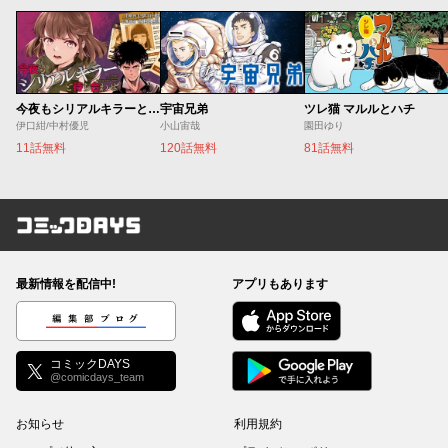
今夜もシリアルキラーと待ち合わせ
宇宙兄弟
ツレ猫 マルルとハチ
伊口紺/中村優児
小山宙哉
園田ゆり
11話無料
120話無料
81話無料
コミックDAYS
最新情報を配信中!
アプリもあります
編集部ブログ
コミックDAYS
@comicdays_team
お知らせ
利用規約