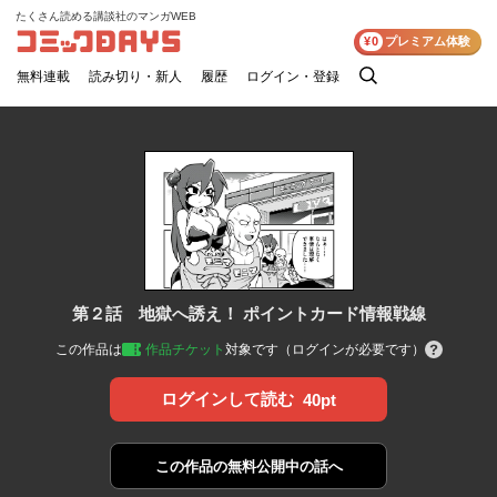
たくさん読める講談社のマンガWEB
コミックDAYS
¥0
プレミアム体験
無料連載
読み切り・新人
履歴
ログイン・登録
検
索
第２話 地獄へ誘え！ ポイントカード情報戦線
この作品は
作品チケット
対象です（ログインが必要です）
ログインして読む
40pt
この作品の
無料公開中の話へ