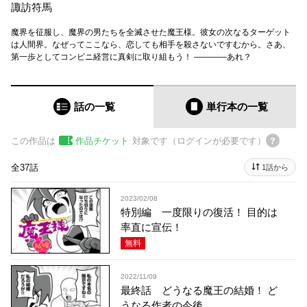
諏訪符馬
魔界を征服し、魔界の男たちを全滅させた魔王様。彼女の次なるターゲット
は人間界。なぜってここなら、恋しても相手を殺さないですむから。さあ、
第一歩としてコンビニ経営に真剣に取り組もう！ ――――あれ？
話の一覧
単行本
の一覧
この作品は
作品チケット
対象です（ログインが必要です）
全37話
1話から
2023/02/08
特別編 一度限りの復活！ 目的は
率直に宣伝！
無料
2022/11/09
最終話 どうなる魔王の結婚！ ど
うなる作者の今後