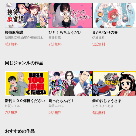
接待麻雀課
ひとくちちょうだい
まがりなりの春
新川帆立/奥山響介/後藤悠太
髙井野花
伊波日和
4話無料
7話無料
5話無料
同じジャンルの作品
新刊１００億冊ください
刷ったもんだ！
鉄のおじょうさま
破賀ミチル
染谷みのる
まがりひろあき
7話無料
5話無料
4話無料
おすすめの作品