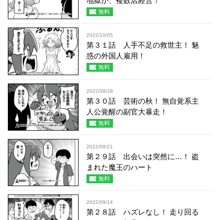
地獄か、複数店経営！
無料
2022/10/05
第３１話 人手不足の救世主！ 魅
惑の外国人雇用！
無料
2022/09/28
第３０話 芸術の秋！ 無自覚系主
人公覚醒の副官大暴走！
無料
2022/09/21
第２９話 出会いは突然に…！ 盗
まれた魔王のハート
無料
2022/09/14
第２８話 ハズレなし！ 走り回る