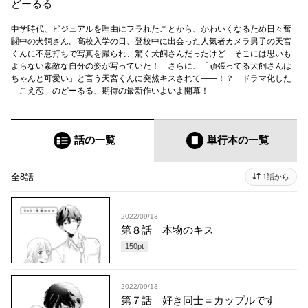
どーるる
中学時代、ビジュアルを理由にフラれたことから、かわいくなるため日々奮
闘中の犬飼さん。高校入学の日、登校中に出会った人気者カメラ男子の天宮
くんに不意打ちで写真を撮られ、驚く犬飼さんだったけど…そこには思いも
よらない素敵な自分の姿が写っていた！ さらに、「頑張ってる犬飼さんは
ちゃんと可愛い」と言う天宮くんに突然キスされて――！？ ドラマ化した
「こえ恋」のどーるる、期待の最新作いよいよ開幕！
話の一覧
単行本
の一覧
全8話
1話から
2022/09/13
第８話 本物のキス
150
pt
2022/09/13
第７話 好き同士＝カップルです