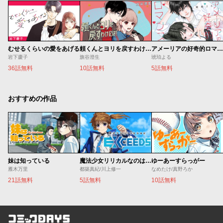
むせるくらいの愛をあげる
頼くんとヨリを戻すわけには！
アメーリアの好奇的ロマンス
岩下慶子
旗谷澄生
琥珀よる
36話無料
10話無料
5話無料
おすすめの作品
妹は知っている
魔法少女リリカルなのは EXCEEDS
ゆーあーすらっがー
雁木万里
都築真紀/川上修一
なめたけ/真野ろか
21話無料
5話無料
10話無料