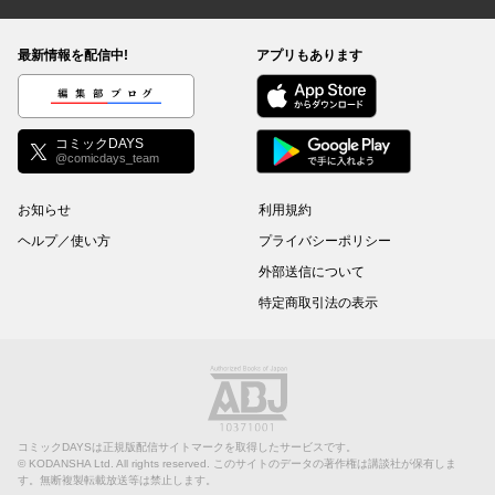
コミックDAYS
最新情報を配信中!
アプリもあります
編集部ブログ
コミックDAYS
@comicdays_team
お知らせ
利用規約
ヘルプ／使い方
プライバシーポリシー
外部送信について
特定商取引法の表示
コミックDAYSは正規版配信サイトマークを取得したサービスです。
©
KODANSHA Ltd.
All rights reserved. このサイトのデータの著作権は講談社が保有しま
す。無断複製転載放送等は禁止します。