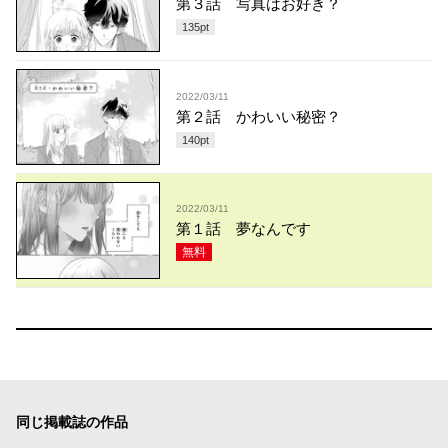
第３話 写真はお好き？
135
pt
2022/03/11
第２話 かわいい秘密？
140
pt
2022/03/11
第１話 夢なんです
無料
同じ掲載誌の作品