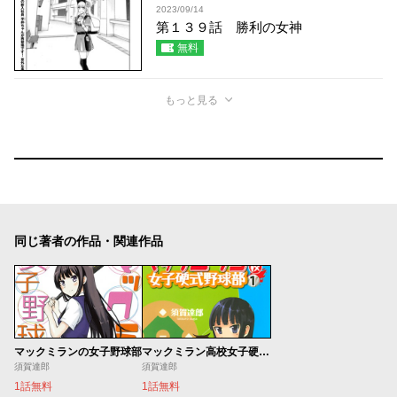
2023/09/14
第１３９話 勝利の女神
無料
もっと見る
同じ著者の作品・関連作品
マックミランの女子野球部
マックミラン高校女子硬式野球部
須賀達郎
須賀達郎
1話無料
1話無料