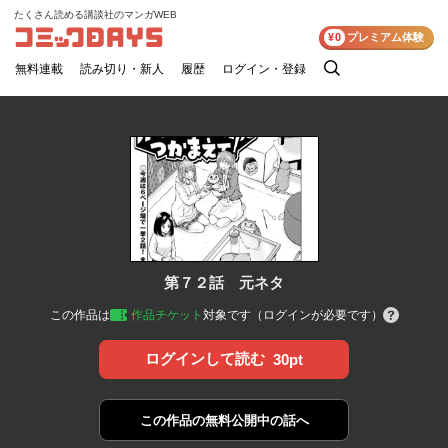
たくさん読める講談社のマンガWEB
コミックDAYS
¥0
プレミアム体験
無料連載
読み切り・新人
履歴
ログイン・登録
検
索
第７２話 元ネタ
この作品は
作品チケット
対象です（ログインが必要です）
ログインして読む
30pt
この作品の
無料公開中の話へ