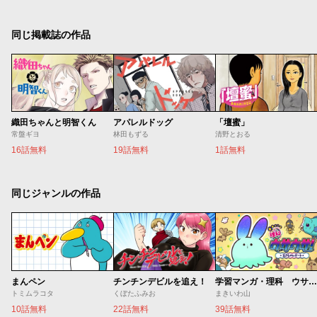
同じ掲載誌の作品
織田ちゃんと明智くん
アパレルドッグ
「壇蜜」
常盤ギヨ
林田もずる
清野とおる
16話無料
19話無料
1話無料
同じジャンルの作品
まんペン
チンチンデビルを追え！
学習マンガ・理科 ウサウサ！
トミムラコタ
くぼたふみお
まきいわ山
10話無料
22話無料
39話無料