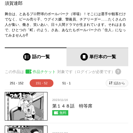
須賀達郎
舞台は、とあるプロ野球のボールパーク（球場）！そこには選手や観客だけ
でなく、ビール売り子、ウグイス嬢、警備員、チアリーダー……たくさんの
人が集い、働き、笑いあい、日々人間ドラマが生まれています。それはまる
で、ひとつの「町」のよう。さあ、あなたもボールパークの「住人」になっ
てみませんか⁉
話の一覧
単行本
の一覧
この作品は
作品チケット
対象です（ログインが必要です）
251 - 152
151 - 52
51 - 1
1話から
2023/11/16
第１４８話 特等席
無料