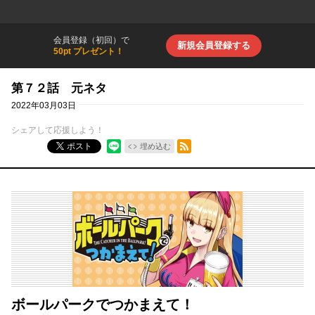
会員登録（初回）で
新規会員登録する
50pt プレゼント！
第７２話 元ネタ
2022年03月03日
シェアして応援しよう！
RSSフィード
ポスト
埋め込む
ボールパークでつかまえて！