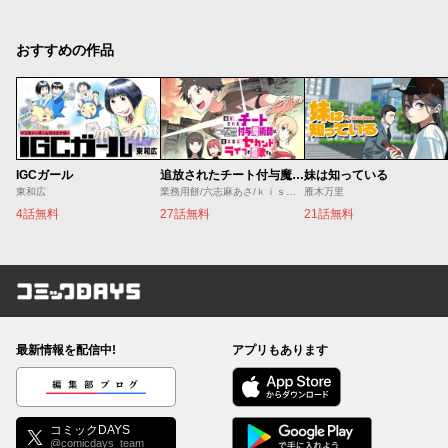
おすすめの作品
IGCガール
追放されたチート付与魔術師は気ままなセカンドライフを謳歌する。 ～俺は武器だけじゃなく、あらゆるものに『強化ポイント』を付与できるし、俺の意思でいつでも効果を解除できるけど、残った人たち大丈夫？～
妹は知っている
東和広
業務用餅/六志麻あさ/ｋｉｓｕｉ
雁木万里
4話無料
27話無料
21話無料
コミックDAYS
最新情報を配信中!
アプリもあります
編集部ブログ
コミックDAYS
@comicdays_team