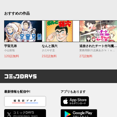
おすすめの作品
宇宙兄弟
なんと孫六
追放されたチート付与魔術師は気ままなセカンドライフを謳歌する。 ～俺は武器だけじゃなく、あらゆるものに『強化ポイント』を付与できるし、俺の意思でいつでも効果を解除できるけど、残った人たち大丈夫？～
小山宙哉
さだやす圭
業務用餅/六志麻あさ/ｋｉｓｕｉ
120話無料
232話無料
27話無料
コミックDAYS
最新情報を配信中!
アプリもあります
編集部ブログ
コミックDAYS
@comicdays_team