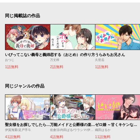
同じ掲載誌の作品
いびってこない義母と義姉
恋する（おとめ）の作り方
うらみちお兄さん
おつじ
万丈梓
久世岳
1話無料
2話無料
1話無料
同じジャンルの作品
聖女様をお探しでしたら妹で間違いありません。さあどうぞお連れください、今すぐ。
万能メイドと公爵様の楽しい日々
ゼロ婚 ～甘くキケンな極秘任務～
伊賀海栗/足戸手斗
佐倉涼/内田ぱる/ウラシマ/伊藤テリヤキ
織田はるか
41話無料
4話無料
11話無料