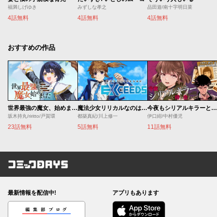
福満しげゆき
みずしな孝之
品田遊/南十字明日菜
4話無料
4話無料
4話無料
おすすめの作品
世界最強の魔女、始めました ～私だけ『攻略サイト』を見れる世界で自由に生きます～
魔法少女リリカルなのは EXCEEDS
今夜もシリアルキラーと待ち合わせ
坂木持丸/riritto/戸賀環
都築真紀/川上修一
伊口紺/中村優児
23話無料
5話無料
11話無料
コミックDAYS
最新情報を配信中!
アプリもあります
編集部ブログ