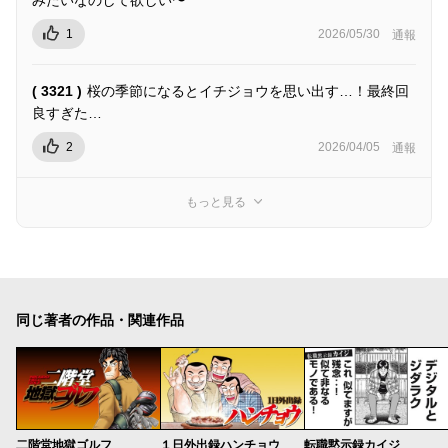
1
2026/05/30
通報
( 3321 )
桜の季節になるとイチジョウを思い出す…！最終回
良すぎた…
2
2026/04/05
通報
もっと見る
同じ著者の作品・関連作品
二階堂地獄ゴルフ
１日外出録ハンチョウ
転職黙示録カイジ