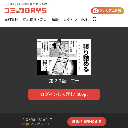
たくさん読める講談社のマンガWEB
コミックDAYS
¥0
プレミアム体験
無料連載
読み切り・新人
履歴
ログイン・登録
検
索
第２９話 二十
ログインして読む
100pt
会員登録（初回）で
新規会員登録する
50pt プレゼント！