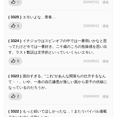
0
2026/07/21
通報
( 3325 )
エモいよな…青春…
1
2026/06/11
通報
( 3324 )
イチジョウはスピンオフの中では一番弱いかなと思
ってたけど今では一番好き。二十歳のころの焦燥感を思い出
す。ラスト数話は文学的といっていいくらいエモい。
5
2026/06/11
通報
( 3323 )
面白すぎる。"これ"があんな闇落ちの仕方するなん
て・・。いや、一条の自己嫌悪が激しい面から若干の伏線に
なっているのだろうか。
2
2026/06/03
通報
( 3322 )
もっと続いてほしかったな…！またリバイバル連載
みたいなのして欲しい〜