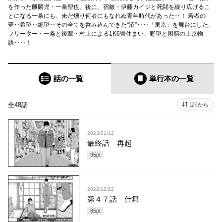
を作った麒麟児・一条聖也。後に、宿敵・伊藤カイジと死闘を繰り広げるこ
とになる一条にも、未だ燻り何者にもなれぬ青年時代があった‥！ 若者の
夢‥希望‥絶望‥その全てを呑み込んできた“沼”‥‥「東京」を舞台にした、
フリーター・一条と後輩・村上による1K6畳住まい、野望と困窮の上京物
語‥‥！
話の一覧
単行本
の一覧
全48話
1話から
2023/01/12
最終話 再起
95
pt
2022/12/22
第４７話 仕舞
85
pt