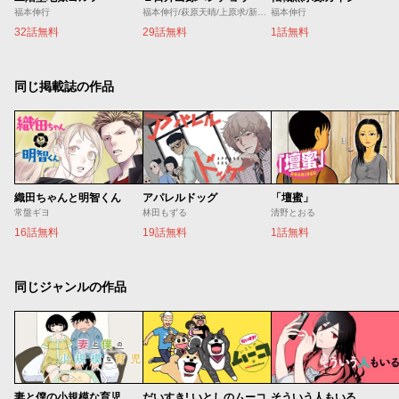
福本伸行
福本伸行/萩原天晴/上原求/新井和也
福本伸行
32話無料
29話無料
1話無料
同じ掲載誌の作品
織田ちゃんと明智くん
アパレルドッグ
「壇蜜」
常盤ギヨ
林田もずる
清野とおる
16話無料
19話無料
1話無料
同じジャンルの作品
妻と僕の小規模な育児
だいすき! いとしのムーコ
そういう人もいる