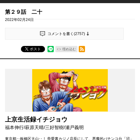
第２９話 二十
2022年02月24日
コメントを書く(
2757
)
RSSフィード
ポスト
埋め込む
上京生活録イチジョウ
福本伸行
/
萩原天晴
/
三好智樹
/
瀬戸義明
東京都‥板橋区大山‥！ 帝愛裏カジノ店長にして、悪魔的パチンコ台「沼」