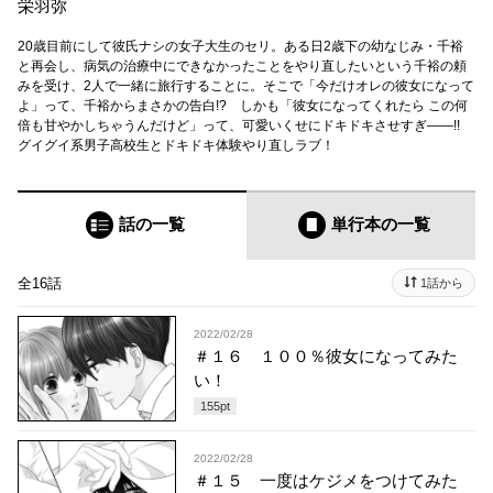
栄羽弥
20歳目前にして彼氏ナシの女子大生のセリ。ある日2歳下の幼なじみ・千裕
と再会し、病気の治療中にできなかったことをやり直したいという千裕の頼
みを受け、2人で一緒に旅行することに。そこで「今だけオレの彼女になって
よ」って、千裕からまさかの告白!? しかも「彼女になってくれたら この何
倍も甘やかしちゃうんだけど」って、可愛いくせにドキドキさせすぎ――!!
グイグイ系男子高校生とドキドキ体験やり直しラブ！
話の一覧
単行本
の一覧
全16話
1話から
2022/02/28
＃１６ １００％彼女になってみた
い！
155
pt
2022/02/28
＃１５ 一度はケジメをつけてみた