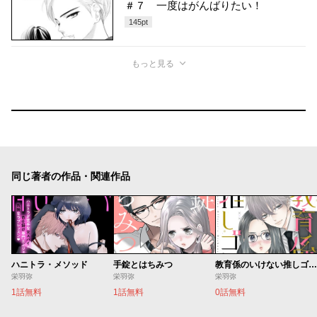
＃７ 一度はがんばりたい！
145
pt
もっと見る
同じ著者の作品・関連作品
ハニトラ・メソッド
手錠とはちみつ
教育係のいけない推しゴト。
栄羽弥
栄羽弥
栄羽弥
1話無料
1話無料
0話無料