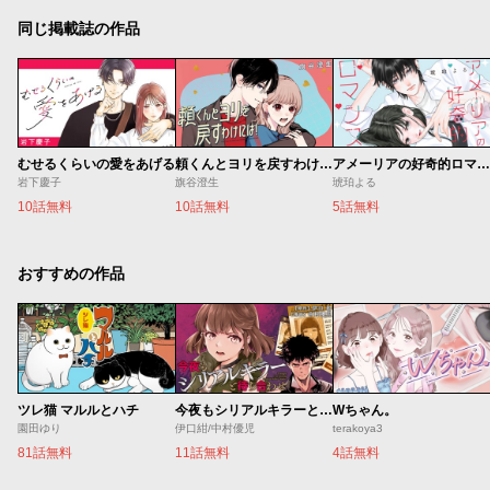
同じ掲載誌の作品
むせるくらいの愛をあげる
頼くんとヨリを戻すわけには！
アメーリアの好奇的ロマンス
岩下慶子
旗谷澄生
琥珀よる
10話無料
10話無料
5話無料
おすすめの作品
ツレ猫 マルルとハチ
今夜もシリアルキラーと待ち合わせ
Wちゃん。
園田ゆり
伊口紺/中村優児
terakoya3
81話無料
11話無料
4話無料