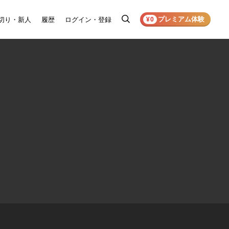
プレミアム体験
切り・新人
履歴
ログイン・登録
検
¥0
索