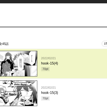
全45話
2022/02/21
hook-15(4)
70
pt
2022/02/21
hook-15(3)
70
pt