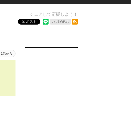
シェアして応援しよう！
RSSフィード
ポスト
埋め込む
1話から