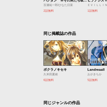
バグダン ※その男たち取り扱い注意につき
百瀬祐一郎/ひなた日菜
2話無料
1話無料
同じ掲載誌の作品
ボクラノキセキ
Landreaall
久米田夏緒
おがきちか
6話無料
5話無料
同じジャンルの作品