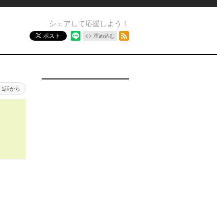
シェアして応援しよう！
RSSフィード
ポスト
埋め込む
1話から