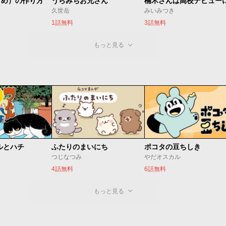
とめ）の作り方
うらみちお兄さん
久世岳
みいみつき
1話無料
3話無料
もっと見る
ルとハチ
ふたりのまいにち
ポコタの豆ちしき
つじなつみ
やだオスカル
4話無料
6話無料
もっと見る