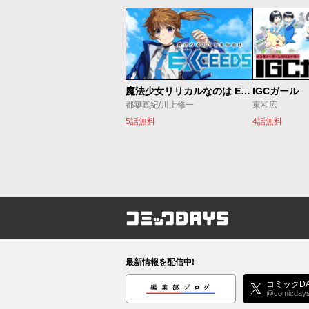
魔法少女リリカルなのは EXCEEDS
IGCガール
都築真紀/川上修一
東和広
5話無料
4話無料
コミックDAYS
最新情報を配信中!
編集部ブログ
コミックDA
@comicday