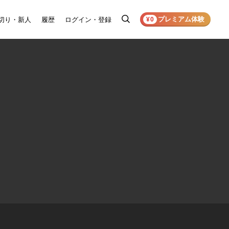
プレミアム体験
切り・新人
履歴
ログイン・登録
検
¥0
索