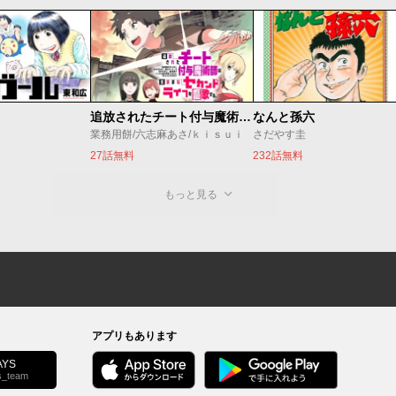
追放されたチート付与魔術師は気ままなセカンドライフを謳歌する。 ～俺は武器だけじゃなく、あらゆるものに『強化ポイント』を付与できるし、俺の意思でいつでも効果を解除できるけど、残った人たち大丈夫？～
なんと孫六
業務用餅/六志麻あさ/ｋｉｓｕｉ
さだやす圭
27話無料
232話無料
もっと見る
アプリもあります
YS
s_team