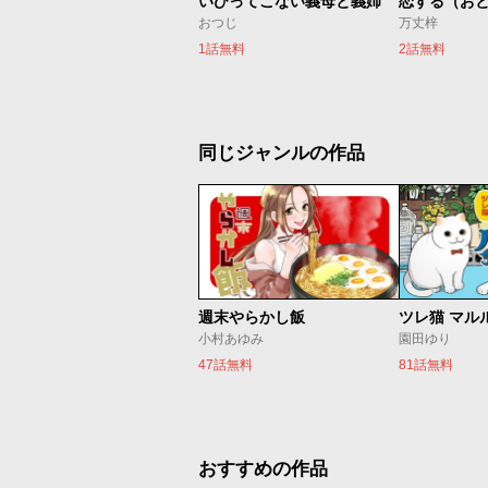
いびってこない義母と義姉
恋する（お
おつじ
万丈梓
1話無料
2話無料
同じジャンルの作品
週末やらかし飯
ツレ猫 マル
小村あゆみ
園田ゆり
47話無料
81話無料
おすすめの作品