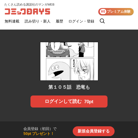
たくさん読める講談社のマンガWEB
コミックDAYS
¥0
プレミアム体験
無料連載
読み切り・新人
履歴
ログイン・登録
検
索
第１０５話 恐竜も
ログインして読む
70pt
会員登録（初回）で
新規会員登録する
50pt プレゼント！