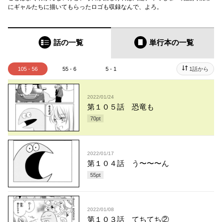
にギャルたちに描いてもらったロゴも収録なんで、よろ。
話の一覧
単行本
の一覧
105 - 56
55 - 6
5 - 1
1話から
2022/01/24
第１０５話 恐竜も
70
pt
2022/01/17
第１０４話 う〜〜〜ん
55
pt
2022/01/08
第１０３話 てちてち②