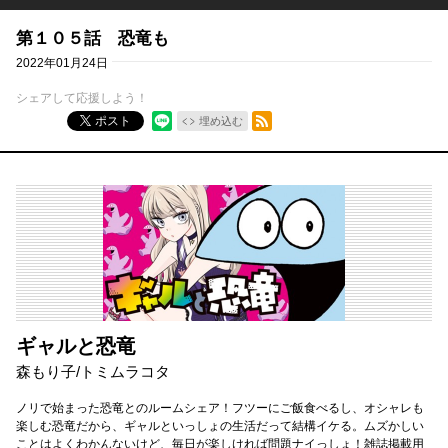
第１０５話 恐竜も
2022年01月24日
シェアして応援しよう！
RSSフィード
ポスト
埋め込む
ギャルと恐竜
森もり子
/
トミムラコタ
ノリで始まった恐竜とのルームシェア！フツーにご飯食べるし、オシャレも
楽しむ恐竜だから、ギャルといっしょの生活だって結構イケる。ムズかしい
ことはよくわかんないけど、毎日が楽しければ問題ナイっしょ！雑誌掲載用