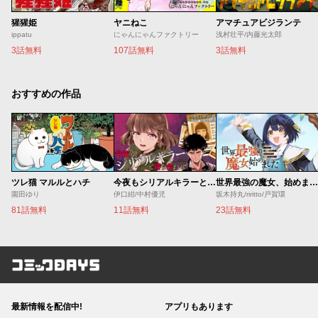
猩猩姫
ヤニねこ
アマチュアビジランテ
ippatu
にゃんにゃんファクトリー
浅村壮平/内藤光太郎
3話無料
107話無料
3話無料
おすすめの作品
ツレ猫 マルルとハチ
今夜もシリアルキラーと待ち合わせ
世界最強の魔女、始めました ～私だけ『攻略サイト』を見れる世界で自由に生きます～
園田ゆり
伊口紺/中村優児
坂木持丸/riritto/戸賀環
81話無料
11話無料
23話無料
コミックDAYS
最新情報を配信中!
アプリもあります