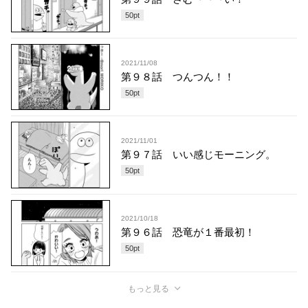
50
pt
2021/11/08
第９８話 つんつん！！
50
pt
2021/11/01
第９７話 いい感じモーニング。
50
pt
2021/10/18
第９６話 恐竜が１番最初！
50
pt
もっと見る