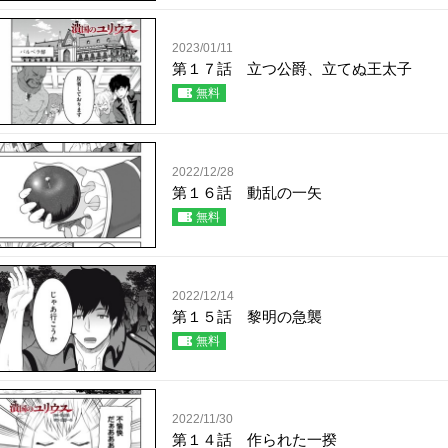
2023/01/11
第１７話 立つ公爵、立てぬ王太子
無料
2022/12/28
第１６話 動乱の一矢
無料
2022/12/14
第１５話 黎明の急襲
無料
2022/11/30
第１４話 作られた一揆