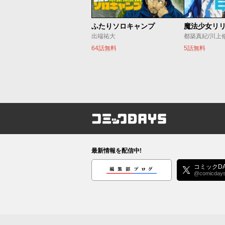
ふたりソロキャンプ
出端祐大
都築真紀/川上
64話無料
5話無料
コミックDAYS
最新情報を配信中!
編集部ブログ
コミックDA
@comicday