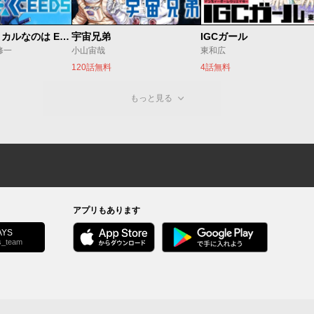
魔法少女リリカルなのは EXCEEDS
宇宙兄弟
IGCガール
修一
小山宙哉
東和広
120話無料
4話無料
もっと見る
アプリもあります
YS
s_team