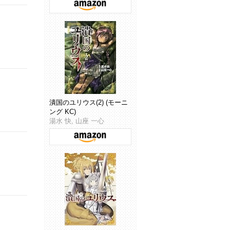
潰国のユリウス(2) (モーニ
ング KC)
湯水 快, 山座 一心