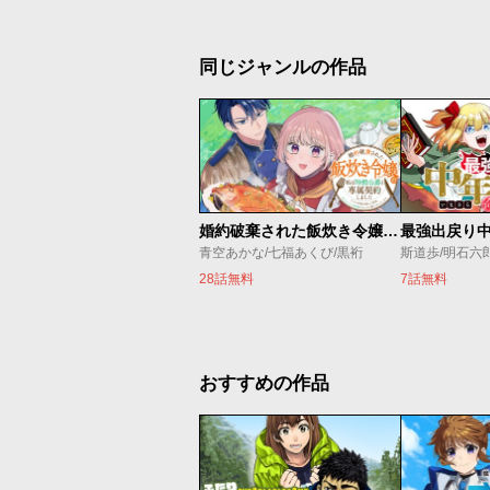
同じジャンルの作品
婚約破棄された飯炊き令嬢の私は冷酷公爵と専属契約しました～ですが胃袋を掴んだ結果、冷たかった公爵様がどんどん優しくなっています～
青空あかな/七福あくび/黒裄
斯道歩/明石六
28話無料
7話無料
おすすめの作品