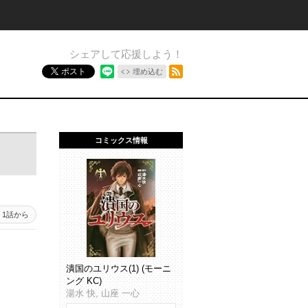
シェアして応援しよう！
RSSフィード
ポスト
埋め込む
コミックス情報
1話から
潰国のユリウス(1) (モーニ
ング KC)
湯水 快, 山座 一心