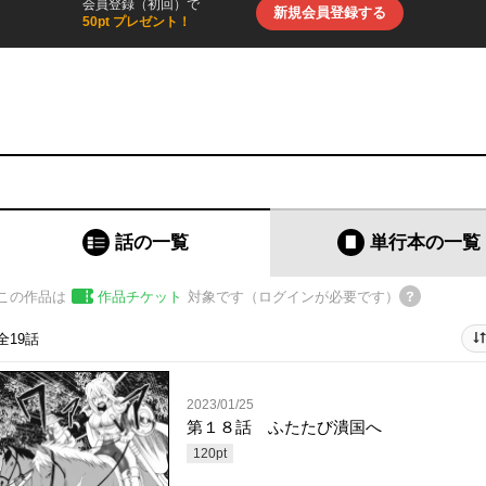
会員登録（初回）で
新規会員登録する
50pt プレゼント！
話の一覧
単行本
の一覧
この作品は
作品チケット
対象です（ログインが必要です）
全19話
2023/01/25
第１８話 ふたたび潰国へ
120
pt