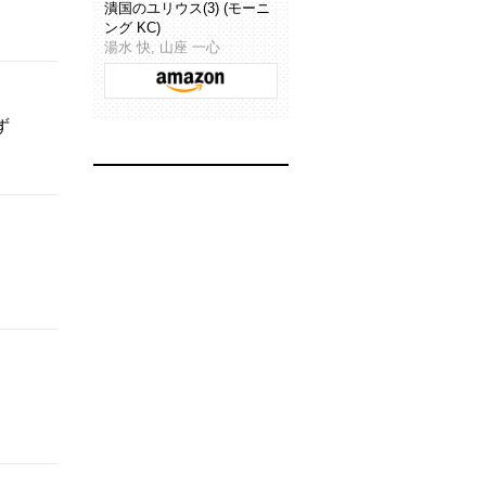
潰国のユリウス(3) (モーニ
ング KC)
湯水 快, 山座 一心
ず