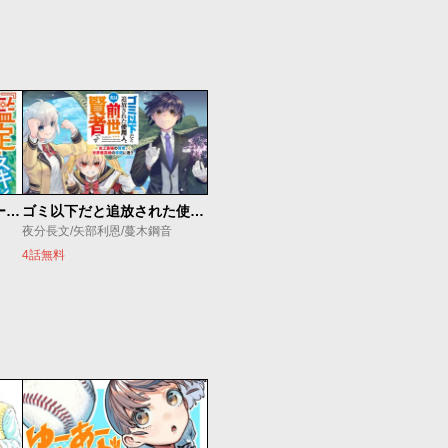
俺の『鑑定』スキルがチートすぎて
ゴミ以下だと追放された使用人、実は前世賢者です ～史上最強の賢者、世界最高峰の学園に通う～
夜分長文/矢部利恩/蔓木鋼音
4話無料