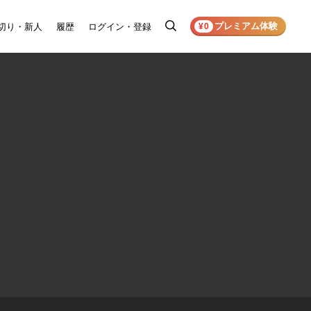
プレミアム体験
切り・新人
履歴
ログイン・登録
検
¥0
索