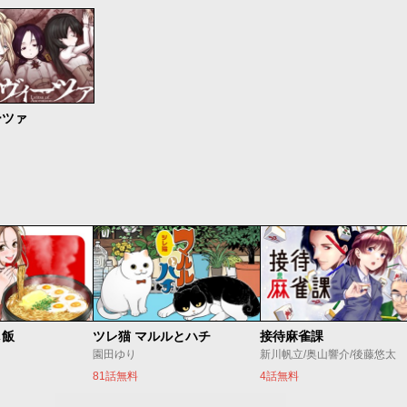
ーツァ
し飯
ツレ猫 マルルとハチ
接待麻雀課
園田ゆり
新川帆立/奥山響介/後藤悠太
81話無料
4話無料