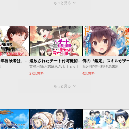
もっと見る
最強出戻り中年冒険者は、今さら命なんてかけたくない
追放されたチート付与魔術師は気ままなセカンドライフを謳歌する。 ～俺は武器だけじゃなく、あらゆるものに『強化ポイント』を付与できるし、俺の意思でいつでも効果を解除できるけど、残った人たち大丈夫？～
郎
業務用餅/六志麻あさ/ｋｉｓｕｉ
龍牙翔/澄守彩/冬馬来彩
27話無料
4話無料
もっと見る