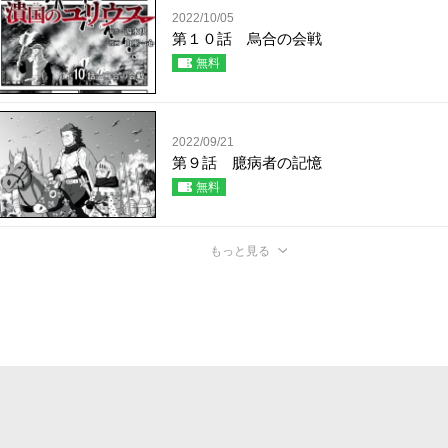
2022/10/05
第１０話 烏合の会戦
無料
2022/09/21
第９話 臆病者の記憶
無料
もっと見る