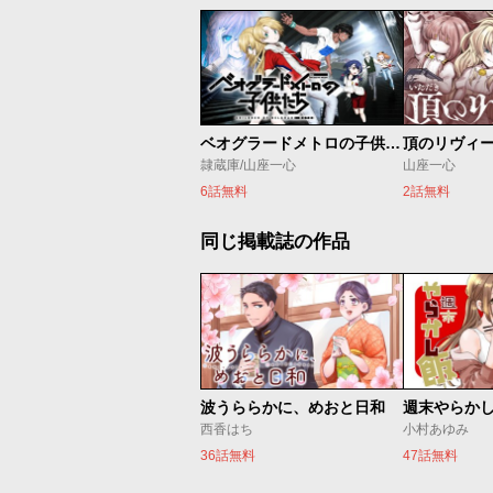
ベオグラードメトロの子供たち
頂のリヴィ
隷蔵庫/山座一心
山座一心
6話無料
2話無料
同じ掲載誌の作品
波うららかに、めおと日和
週末やらか
西香はち
小村あゆみ
36話無料
47話無料