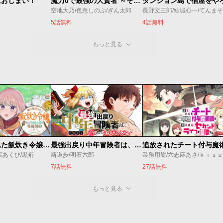
はおしまい！
魔力0で最強の大賢者 ～それは魔法ではない、物理だ！～
空地大乃/色意しのぶ/ぎん太郎
長野文三郎/結城心一/てんまそ
5話無料
4話無料
もっと見る
婚約破棄された飯炊き令嬢の私は冷酷公爵と専属契約しました～ですが胃袋を掴んだ結果、冷たかった公爵様がどんどん優しくなっています～
最強出戻り中年冒険者は、今さら命なんてかけたくない
福あくび/黒裄
斯道歩/明石六郎
業務用餅/六志麻あさ/ｋｉｓ
7話無料
27話無料
もっと見る