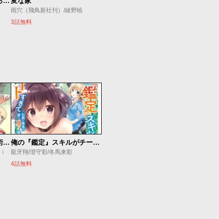
ダンジョン島で宿屋をやろう！ 創造魔法を貰った俺の細腕繁盛記
変な家
雨穴（飛鳥新社刊）/綾野暁
3話無料
追放されたチート付与魔術師は気ままなセカンドライフを謳歌する。 ～俺は武器だけじゃなく、あらゆるものに『強化ポイント』を付与できるし、俺の意思でいつでも効果を解除できるけど、残った人たち大丈夫？～
俺の『鑑定』スキルがチートすぎて
ｕｉ
龍牙翔/澄守彩/冬馬来彩
4話無料