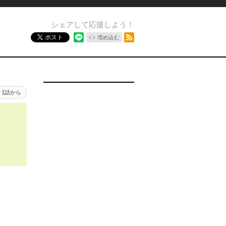
シェアして応援しよう！
RSSフィード
ポスト
埋め込む
1話から