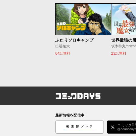
ふたりソロキャンプ
出端祐大
坂木持丸/riritt
64話無料
23話無料
コミックDAYS
最新情報を配信中!
編集部ブログ
コミックDA
@comicday