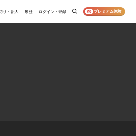
プレミアム体験
切り・新人
履歴
ログイン・登録
検
¥0
索