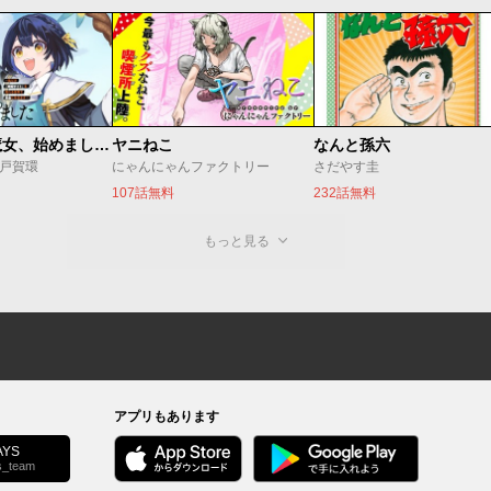
世界最強の魔女、始めました ～私だけ『攻略サイト』を見れる世界で自由に生きます～
ヤニねこ
なんと孫六
o/戸賀環
にゃんにゃんファクトリー
さだやす圭
107話無料
232話無料
もっと見る
アプリもあります
YS
s_team