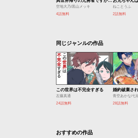
異世界帰りの元勇者ですが、デスゲームに巻き込まれました
お兄ちゃん
空地大乃/黒山メッキ
ねことうふ
4話無料
2話無料
同じジャンルの作品
この世界は不完全すぎる
左藤真通
青空あかな/七
24話無料
28話無料
おすすめの作品