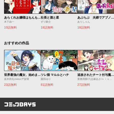
あらくれお嬢様はもんもんしている
社長と酒と星
あぶらぶ 夫婦でアブノーマルなラブしませんか？
木下由一
ずり騎士
ありしゃん
10話無料
18話無料
18話無料
おすすめの作品
世界最強の魔女、始めました ～私だけ『攻略サイト』を見れる世界で自由に生きます～
ツレ猫 マルルとハチ
追放されたチート付与魔術師は気ままなセカンドライフを謳歌する。 ～俺は武器だけじゃなく、あらゆるものに『強化ポイント』を付与できるし、俺の意思でいつでも効果を解除できるけど、残った人たち大丈夫？～
坂木持丸/riritto/戸賀環
園田ゆり
業務用餅/六志麻あさ/ｋｉｓｕｉ
23話無料
81話無料
27話無料
コミックDAYS