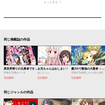
もっと見る
同じ掲載誌の作品
異世界帰りの元勇者ですが、デスゲームに巻き込まれました
お兄ちゃんはおしまい！
魔力0で最強の大賢者 ～それは魔法ではない、物理だ！～
空地大乃/黒山メッキ
ねことうふ
空地大乃/色意しのぶ/ぎん太郎
4話無料
2話無料
5話無料
同じジャンルの作品