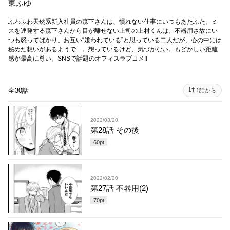
東ふゆ
ふわふわ天然系新入社員の森下さんは、慣れない仕事にいつもあたふた。ミ
スを連発する森下さんから目が離せない上司の上村くんは、不器用さ故にい
つも怒ってばかり。お互い“嫌われている”と思っている二人だが、心の中には
秘めた想いがあるようで…。想っているけど、気づかない。もどかしい距離
感が最高に尊い。SNSで話題のオフィスラブコメ!!
全30話
1話から
2022/03/20
第28話 その後
60
pt
2022/02/20
第27話 不器用(2)
70
pt