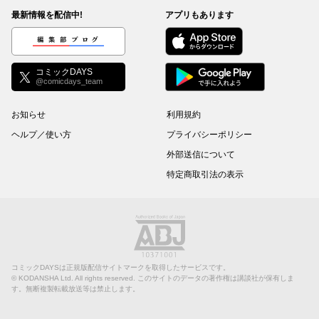
最新情報を配信中!
アプリもあります
編集部ブログ
コミックDAYS
@comicdays_team
お知らせ
利用規約
ヘルプ／使い方
プライバシーポリシー
外部送信について
特定商取引法の表示
コミックDAYSは正規版配信サイトマークを取得したサービスです。
©
KODANSHA Ltd.
All rights reserved. このサイトのデータの著作権は講談社が保有しま
す。無断複製転載放送等は禁止します。