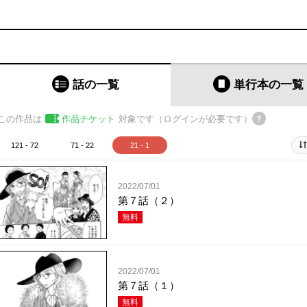
話の一覧
単行本
の一覧
この作品は
作品チケット
対象です（ログインが必要です）
121 - 72
71 - 22
21 - 1
2022/07/01
第７話（２）
無料
2022/07/01
第７話（１）
無料