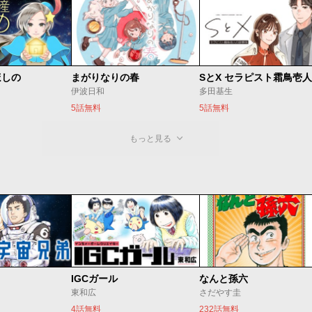
ほしの
まがりなりの春
伊波日和
多田基生
5話無料
5話無料
もっと見る
IGCガール
なんと孫六
東和広
さだやす圭
4話無料
232話無料