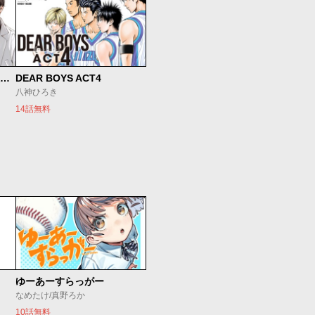
SとX セラピスト霜鳥壱人の診察室
DEAR BOYS ACT4
八神ひろき
14話無料
ゆーあーすらっがー
なめたけ/真野ろか
10話無料