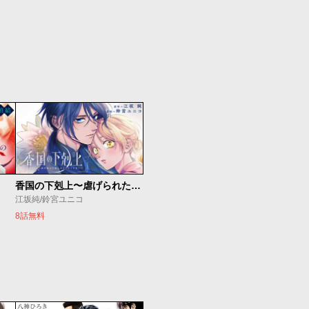
香国の下剋上〜虐げられた調香師は不遇の皇子と天下を狙う〜
江坂純/鈴宮ユニコ
8話無料