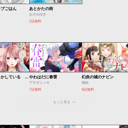
ーブごはん
あとかたの街
おざわゆき
1話無料
私たちはどうかしている 妻恋い
やわはだに春雷
幻炎の城のナビン
アサダニッキ
慎結
7話無料
8話無料
もっと見る