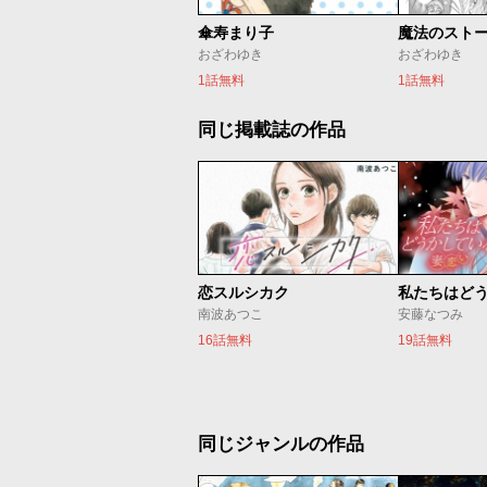
傘寿まり子
魔法のスト
おざわゆき
おざわゆき
1話無料
1話無料
同じ掲載誌の作品
恋スルシカク
南波あつこ
安藤なつみ
16話無料
19話無料
同じジャンルの作品