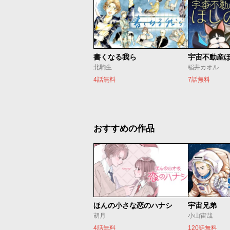
書くなる我ら
宇宙不動産
北駒生
稲井カオル
4話無料
7話無料
おすすめの作品
ほんの小さな恋のハナシ
宇宙兄弟
胡月
小山宙哉
4話無料
120話無料