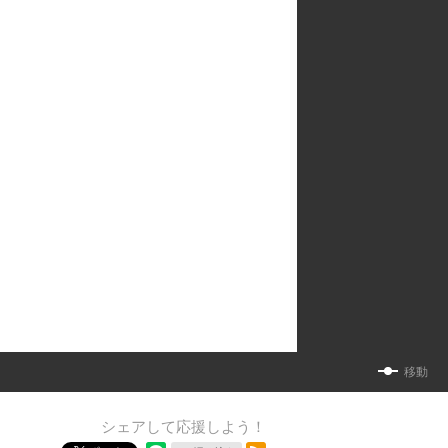
移動
シェアして応援しよう！
RSSフィード