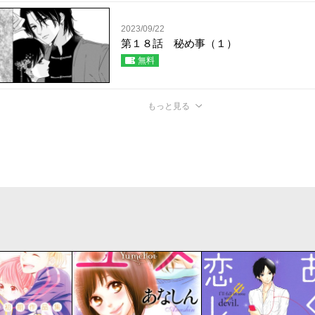
2023/09/22
第１８話 秘め事（１）
無料
もっと見る