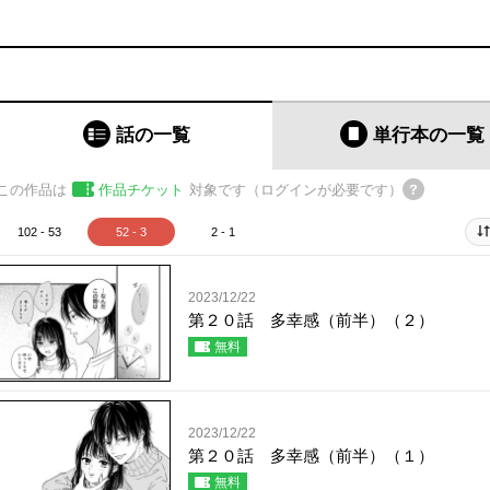
話の一覧
単行本
の一覧
この作品は
作品チケット
対象です（ログインが必要です）
102 - 53
52 - 3
2 - 1
2023/12/22
第２０話 多幸感（前半）（２）
無料
2023/12/22
第２０話 多幸感（前半）（１）
無料