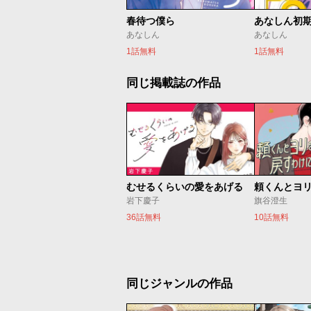
春待つ僕ら
あなしん
あなしん
1話無料
1話無料
同じ掲載誌の作品
むせるくらいの愛をあげる
岩下慶子
旗谷澄生
36話無料
10話無料
同じジャンルの作品