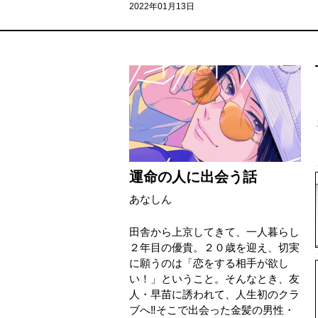
2022年01月13日
運命の人に出会う話
あなしん
田舎から上京してきて、一人暮らし
２年目の優貴。２０歳を迎え、切実
に願うのは「恋をする相手が欲し
い！」ということ。そんなとき、友
人・早苗に誘われて、人生初のクラ
ブへ‼そこで出会った金髪の男性・