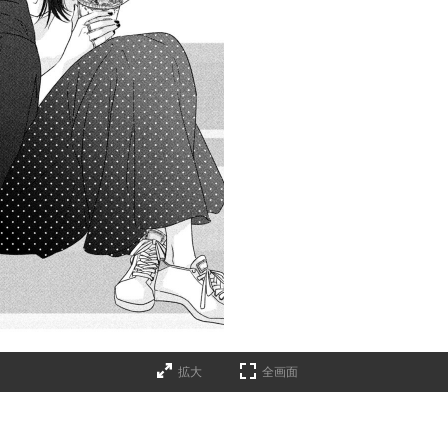
拡大
全画面