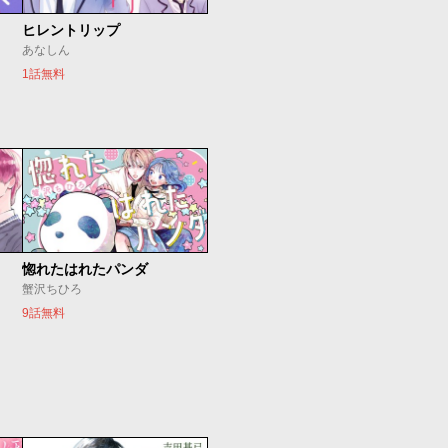
ヒレントリップ
あなしん
1話無料
惚れたはれたパンダ
蟹沢ちひろ
9話無料