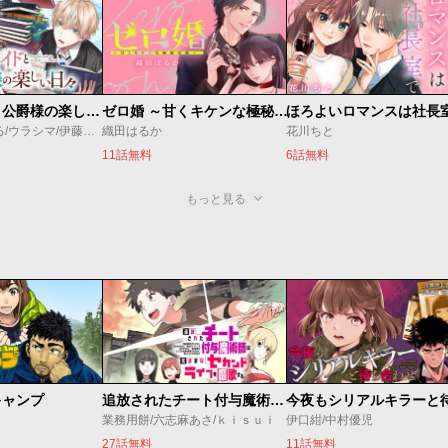
万能メイドと公爵様の楽しい日々
ゼロ婚 ～甘くキケンな極秘任務～
ほろよいロマンスは社長
佐倉涼/内田ぱる/ウラシマ/伊藤テリヤキ
織田はるか
花川ちと
11話無料
6話無料
もっと見る
キャンプ
追放されたチート付与魔術師は気ままなセカンドライフを謳歌する。 ～俺は武器だけじゃなく、あらゆるものに『強化ポイント』を付与できるし、俺の意思でいつでも効果を解除できるけど、残った人たち大丈夫？～
業務用餅/六志麻あさ/ｋｉｓｕｉ
伊口紺/中村優児
27話無料
11話無料