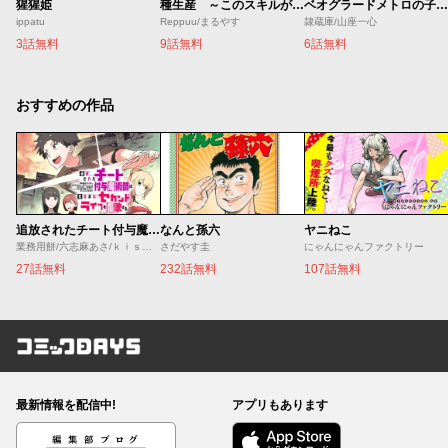
猩猩姫
種生産 ～このスキルがチートだとまだ誰も気付いていない～
ベオグラードメトロの子供たち
ippatu
Reppuu/まるやす
隷蔵庫/山座一心
3話無料
9話無料
6話無料
おすすめの作品
追放されたチート付与魔術師は気ままなセカンドライフを謳歌する。 ～俺は武器だけじゃなく、あらゆるものに『強化ポイント』を付与できるし、俺の意思でいつでも効果を解除できるけど、残った人たち大丈夫？～
なんと孫六
ヤニねこ
業務用餅/六志麻あさ/ｋｉｓｕｉ
さだやす圭
にゃんにゃんファクトリー
27話無料
232話無料
107話無料
コミックDAYS
最新情報を配信中!
アプリもあります
編集部ブログ