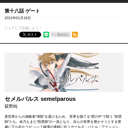
第十八話 ゲート
2022年01月18日
シェアして応援しよう！
RSSフィード
ポスト
埋め込む
セメルパルス semelparous
荻野純
異世界からの侵略者“壊獣”を退けるため、 世界を隔てる“壁の中”で戦う “防壁
師”たち。命乃もまた“防壁師”の一員となり、自らの世界を脅かそうとする脅
威に立ち向かうが ――？破壊の連鎖に抗うガールズ・バトル・アクション、