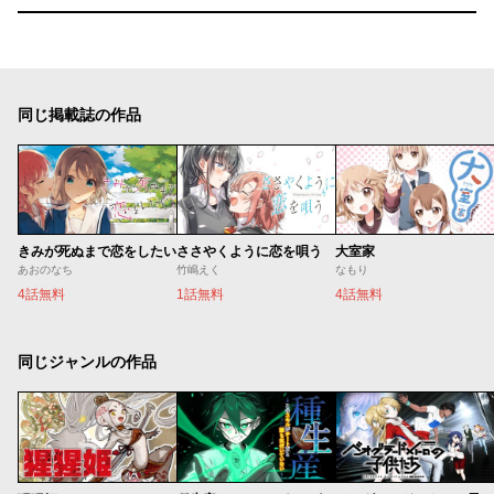
同じ掲載誌の作品
きみが死ぬまで恋をしたい
ささやくように恋を唄う
大室家
あおのなち
竹嶋えく
なもり
4話無料
1話無料
4話無料
同じジャンルの作品