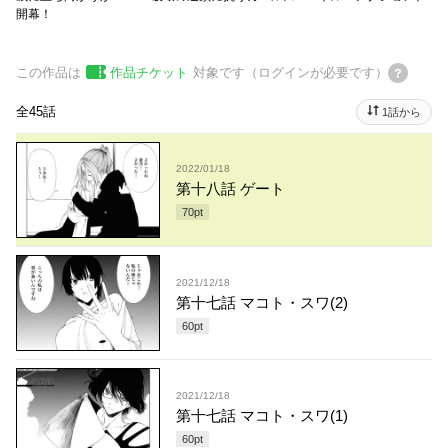
開幕！
この作品は
作品チケット
対象です（ログインが必要です）
全45話
1話から
2022/01/18
第十八話 ゲート
70
pt
2021/12/18
第十七話 マコト・スワ(2)
60
pt
2021/12/18
第十七話 マコト・スワ(1)
60
pt