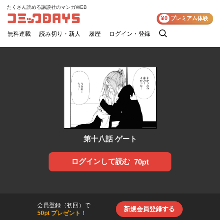
たくさん読める講談社のマンガWEB
コミックDAYS
¥0
プレミアム体験
無料連載
読み切り・新人
履歴
ログイン・登録
検
索
第十八話 ゲート
ログインして読む
70pt
会員登録（初回）で
新規会員登録する
50pt プレゼント！