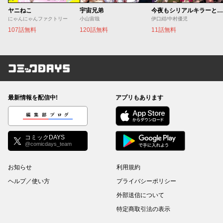
ヤニねこ
宇宙兄弟
今夜もシリアルキラーと待ち合わせ
にゃんにゃんファクトリー
小山宙哉
伊口紺/中村優児
107話無料
120話無料
11話無料
コミックDAYS
最新情報を配信中!
アプリもあります
編集部ブログ
コミックDAYS
@comicdays_team
お知らせ
利用規約
ヘルプ／使い方
プライバシーポリシー
外部送信について
特定商取引法の表示