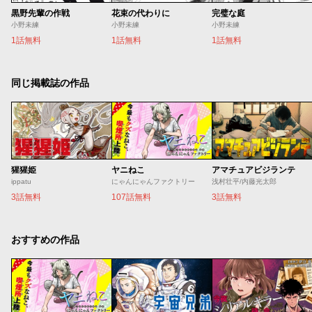
黒野先輩の作戦
花束の代わりに
完璧な庭
小野未練
小野未練
小野未練
1話無料
1話無料
1話無料
同じ掲載誌の作品
猩猩姫
ヤニねこ
アマチュアビジランテ
ippatu
にゃんにゃんファクトリー
浅村壮平/内藤光太郎
3話無料
107話無料
3話無料
おすすめの作品