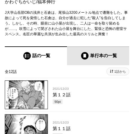
かわぐちかいじ
/
福本伸行
J大学山岳部OBの浅井と石倉は、尾張山3200メートル地点で遭難をした。事
故によって死を覚悟した石倉は、自分が過去に犯した“殺人”を告白してしま
う。しかし、その時、眼前に山小屋が出現し、二人は一命を取り留める
が……。吹雪によって閉ざされた山小屋を舞台にした、緊張と恐怖の密室サ
スペンス。名匠の華麗な共演が生み出した最高のスリルと興奮！
話の一覧
単行本
の一覧
全12話
1話から
2021/12/23
第１２話
90
pt
2021/12/23
第１１話