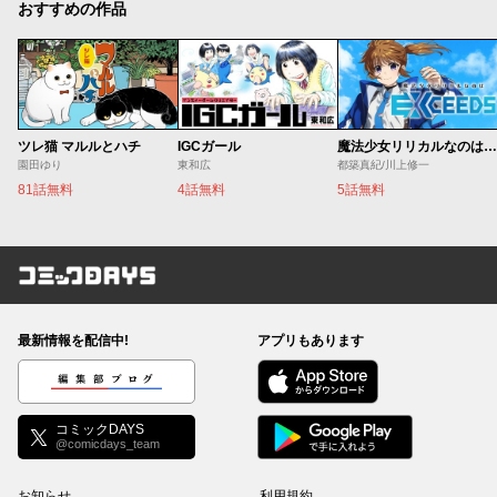
おすすめの作品
ツレ猫 マルルとハチ
IGCガール
魔法少女リリカルなのは EXCEEDS
園田ゆり
東和広
都築真紀/川上修一
81話無料
4話無料
5話無料
コミックDAYS
最新情報を配信中!
アプリもあります
編集部ブログ
コミックDAYS
@comicdays_team
お知らせ
利用規約