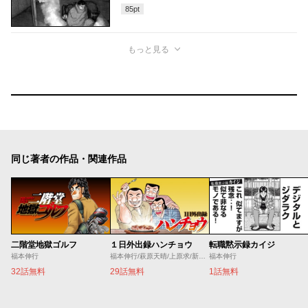
85
pt
もっと見る
同じ著者の作品・関連作品
二階堂地獄ゴルフ
１日外出録ハンチョウ
転職黙示録カイジ
福本伸行
福本伸行/萩原天晴/上原求/新井和也
福本伸行
32話無料
29話無料
1話無料