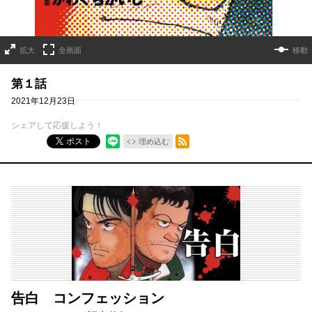
拡大
全画面
移動
第１話
2021年12月23日
シェアして応援しよう！
RSSフィード
ポスト
埋め込む
告白 コンフェッション