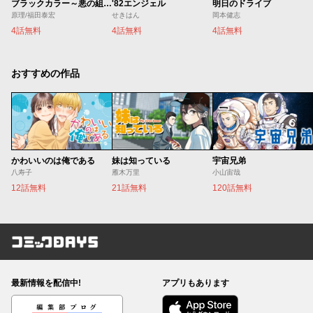
ブラックカラー～悪の組織をマネジメント～
'82エンジェル
明日のドライブ
原理/福田泰宏
せきはん
岡本健志
4話無料
4話無料
4話無料
おすすめの作品
かわいいのは俺である
妹は知っている
宇宙兄弟
八寿子
雁木万里
小山宙哉
12話無料
21話無料
120話無料
コミックDAYS
最新情報を配信中!
アプリもあります
編集部ブログ