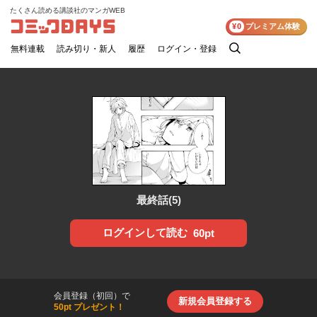
たくさん読める講談社のマンガWEB
コミックDAYS
¥0
プレミアム体験
無料連載
読み切り・新人
履歴
ログイン・登録
検
索
最終話(5)
ログインして読む
60pt
会員登録（初回）で
新規会員登録する
50pt プレゼント！