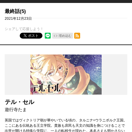
最終話(5)
2021年12月23日
シェアして応援しよう！
RSSフィード
ポスト
埋め込む
テル・セル
遊行寺たま
英国ではヴィクトリア朝が華やいでいる頃の、タルニナ=ウラニボルク王国。
ここにある伝統ある王立学院。貴族も庶民も天文の知識を身につけることで
出世が開ける特殊な学院に、一人の転校生が現れた。本名さえも明かさない