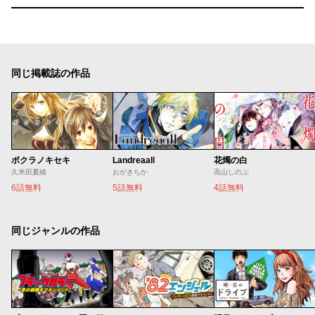
同じ掲載誌の作品
ボクラノキセキ
Landreaall
花燭の白
久米田夏緒
おがきちか
高山しのぶ
6話無料
5話無料
4話無料
同じジャンルの作品