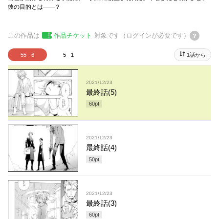
彼の目的とは――？
この作品は
作品チケット
対象です（ログインが必要です）
55 - 6
5 - 1
1話から
2021/12/23
最終話(5)
60
pt
2021/12/23
最終話(4)
50
pt
2021/12/23
最終話(3)
60
pt