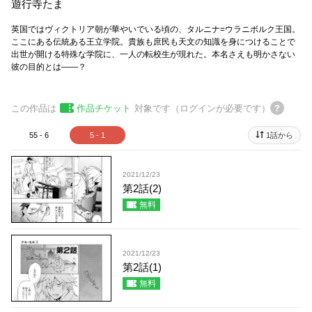
遊行寺たま
英国ではヴィクトリア朝が華やいでいる頃の、タルニナ=ウラニボルク王国。
ここにある伝統ある王立学院。貴族も庶民も天文の知識を身につけることで
出世が開ける特殊な学院に、一人の転校生が現れた。本名さえも明かさない
彼の目的とは――？
この作品は
作品チケット
対象です（ログインが必要です）
55 - 6
5 - 1
1話から
2021/12/23
第2話(2)
無料
2021/12/23
第2話(1)
無料