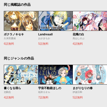
同じ掲載誌の作品
ボクラノキセキ
Landreaall
花燭の白
久米田夏緒
おがきちか
高山しのぶ
6話無料
5話無料
4話無料
同じジャンルの作品
書くなる我ら
宇宙不動産ほしの
まがりなりの春
北駒生
稲井カオル
伊波日和
4話無料
7話無料
5話無料