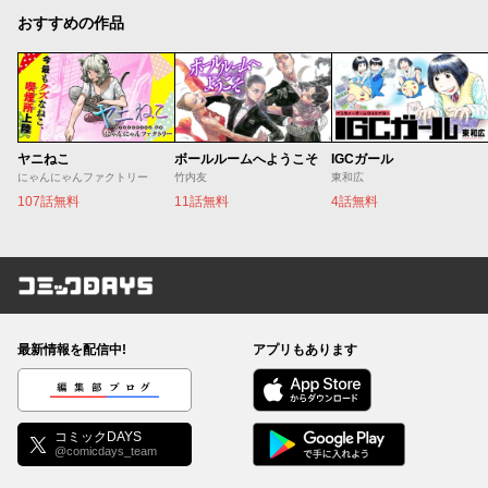
おすすめの作品
ヤニねこ
ボールルームへようこそ
IGCガール
にゃんにゃんファクトリー
竹内友
東和広
107話無料
11話無料
4話無料
コミックDAYS
最新情報を配信中!
アプリもあります
編集部ブログ
コミックDAYS
@comicdays_team