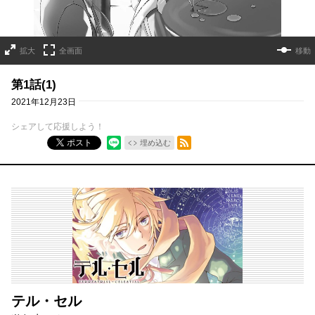
拡大
全画面
移動
第1話(1)
2021年12月23日
シェアして応援しよう！
RSSフィード
ポスト
埋め込む
テル・セル