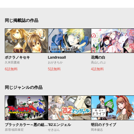
同じ掲載誌の作品
ボクラノキセキ
Landreaall
花燭の白
久米田夏緒
おがきちか
高山しのぶ
6話無料
5話無料
4話無料
同じジャンルの作品
ブラックカラー～悪の組織をマネジメント～
'82エンジェル
明日のドライブ
原理/福田泰宏
せきはん
岡本健志