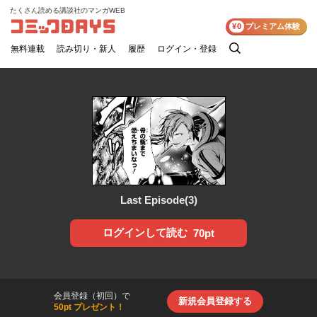
たくさん読める講談社のマンガWEB
コミックDAYS
¥0
プレミアム体験
無料連載
読み切り・新人
履歴
ログイン・登録
検
索
Last Episode(3)
ログインして読む
70pt
会員登録（初回）で
新規会員登録する
50pt プレゼント！