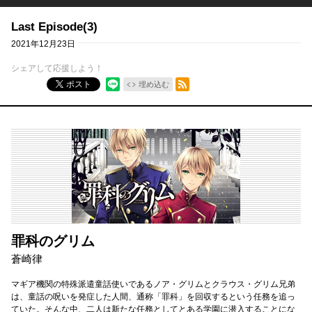
Last Episode(3)
2021年12月23日
シェアして応援しよう！
RSSフィード
ポスト
埋め込む
罪科のグリム
蒼崎律
マギア機関の特殊派遣童話使いであるノア・グリムとクラウス・グリム兄弟
は、童話の呪いを発症した人間、通称「罪科」を回収するという任務を追っ
ていた。そんな中、二人は新たな任務としてとある学園に潜入することにな