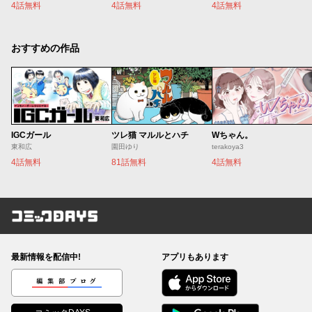
4話無料
4話無料
4話無料
おすすめの作品
IGCガール
ツレ猫 マルルとハチ
Wちゃん。
東和広
園田ゆり
terakoya3
4話無料
81話無料
4話無料
コミックDAYS
最新情報を配信中!
アプリもあります
編集部ブログ