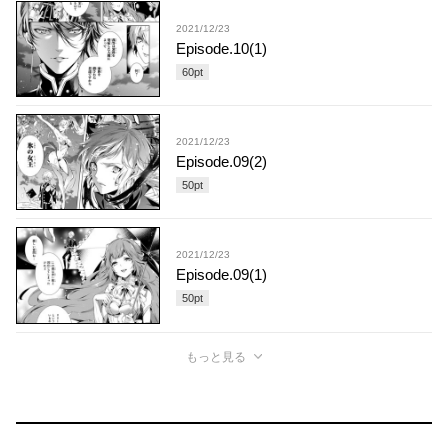
2021/12/23
Episode.10(1)
60
pt
2021/12/23
Episode.09(2)
50
pt
2021/12/23
Episode.09(1)
50
pt
もっと見る