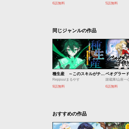
6話無料
5話無料
同じジャンルの作品
種生産 ～このスキルがチートだとまだ誰も気付いていない～
Reppuu/まるやす
隷蔵庫/山座一
9話無料
6話無料
おすすめの作品