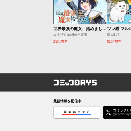
世界最強の魔女、始めました ～私だけ『攻略サイト』を見れる世界で自由に生きます～
ツレ猫 マル
坂木持丸/riritto/戸賀環
園田ゆり
23話無料
81話無料
コミックDAYS
最新情報を配信中!
編集部ブログ
コミックDA
@comicday