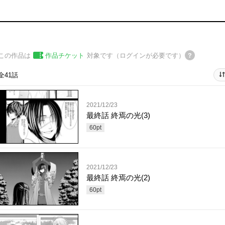
この作品は
作品チケット
対象です（ログインが必要です）
全41話
2021/12/23
最終話 終焉の光(3)
60
pt
2021/12/23
最終話 終焉の光(2)
60
pt