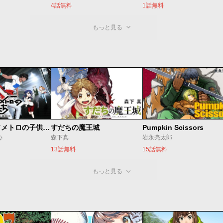
4話無料
1話無料
もっと見る
ベオグラードメトロの子供たち
すだちの魔王城
Pumpkin Scissors
心
森下真
岩永亮太郎
13話無料
15話無料
もっと見る