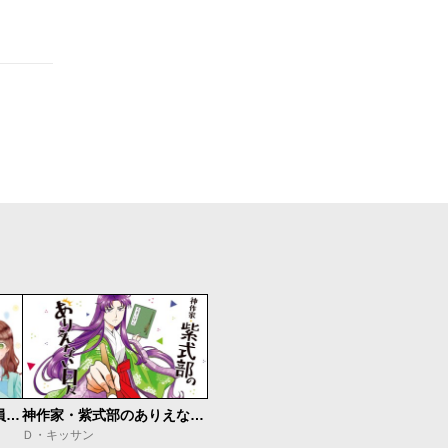
空気が「読める」新入社員と無愛想な先輩
神作家・紫式部のありえない日々
Ｄ・キッサン