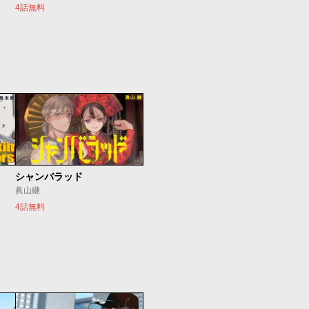
4話無料
シャンバラッド
眞山継
4話無料