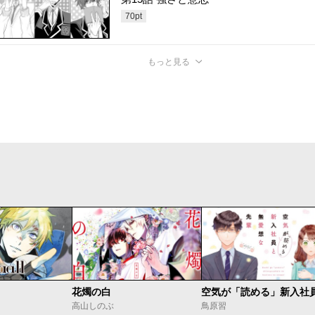
70
pt
もっと見る
花燭の白
高山しのぶ
鳥原習