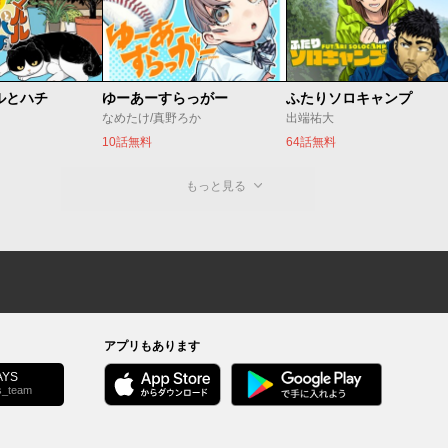
ルとハチ
ゆーあーすらっがー
ふたりソロキャンプ
なめたけ/真野ろか
出端祐大
10話無料
64話無料
もっと見る
アプリもあります
YS
s_team