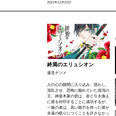
2021年12月23日
終焉のエリュシオン
蓮見ナツメ
人の心の隙間に入り込み、惑わし、
混乱させ、恐怖に陥れていた混沌の
王。神楽木家の碧は、命と引き換え
に彼を封印することに成功するが、
一族の者は、高い能力を持った彼が
永遠の眠りにつくことを許さなかっ