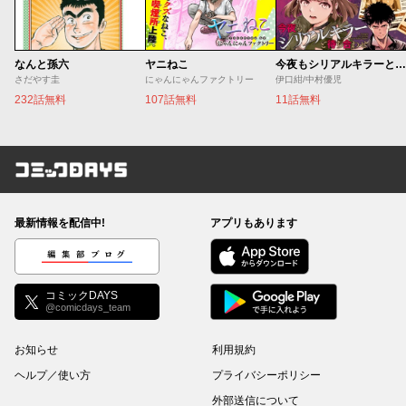
なんと孫六
ヤニねこ
今夜もシリアルキラーと待ち合わせ
さだやす圭
にゃんにゃんファクトリー
伊口紺/中村優児
232話無料
107話無料
11話無料
コミックDAYS
最新情報を配信中!
アプリもあります
編集部ブログ
コミックDAYS
@comicdays_team
お知らせ
利用規約
ヘルプ／使い方
プライバシーポリシー
外部送信について