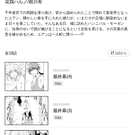
花鶏ハルノ
/
相川有
千年迷宮での死闘を潜り抜け、皆から認められたことで晴れて新皇帝となっ
たユアン。輝かしい座を手に入れた彼だが、いまだその立場に馴染めないま
ま日々を過ごしていた。そんなある日、城に訪れたハンニバル・モーガン
に、自身のせいで国が滅びることになるという忠告を受ける。その言葉の真
意を確かめるため、ユアンは一人町に降り――!?
全19話
1話から
2021/12/23
最終幕(4)
50
pt
2021/12/23
最終幕(3)
50
pt