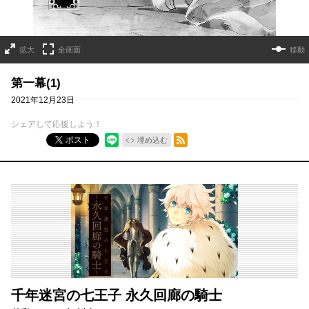
拡大
全画面
移動
第一幕(1)
2021年12月23日
シェアして応援しよう！
RSSフィード
ポスト
埋め込む
千年迷宮の七王子 永久回廊の騎士