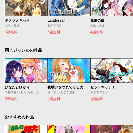
ボクラノキセキ
Landreaall
花燭の白
久米田夏緒
おがきちか
高山しのぶ
6話無料
5話無料
4話無料
同じジャンルの作品
ひなたとひかり
夜明けをつれてくる犬
セットマッチ！
高杉六花/べあろ/万冬しま
吉田桃子/あまぎ夏芽
カトウコトノ
8話無料
4話無料
1話無料
おすすめの作品