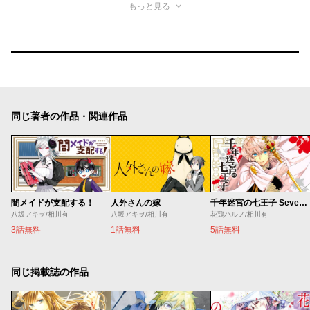
もっと見る
同じ著者の作品・関連作品
闇メイドが支配する！
人外さんの嫁
千年迷宮の七王子 Seven prince of the thousand years Labyrinth
八坂アキヲ/相川有
八坂アキヲ/相川有
花鶏ハルノ/相川有
3話無料
1話無料
5話無料
同じ掲載誌の作品