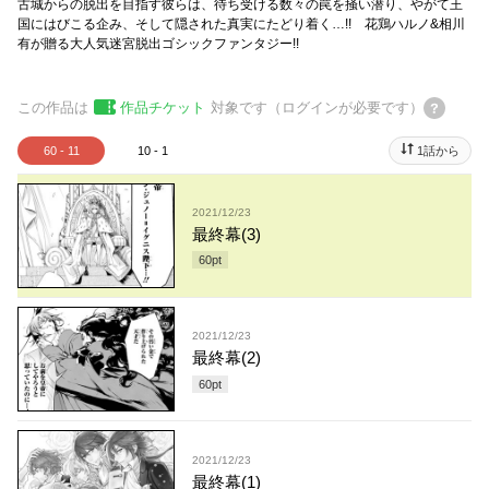
古城からの脱出を目指す彼らは、待ち受ける数々の罠を掻い潜り、やがて王
国にはびこる企み、そして隠された真実にたどり着く…!! 花鶏ハルノ&相川
有が贈る大人気迷宮脱出ゴシックファンタジー!!
この作品は
作品チケット
対象です（ログインが必要です）
60 - 11
10 - 1
1話から
2021/12/23
最終幕(3)
60
pt
2021/12/23
最終幕(2)
60
pt
2021/12/23
最終幕(1)