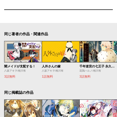
同じ著者の作品・関連作品
闇メイドが支配する！
人外さんの嫁
千年迷宮の七王子 永久回廊の騎士
八坂アキヲ/相川有
八坂アキヲ/相川有
花鶏ハルノ/相川有
3話無料
1話無料
3話無料
同じ掲載誌の作品