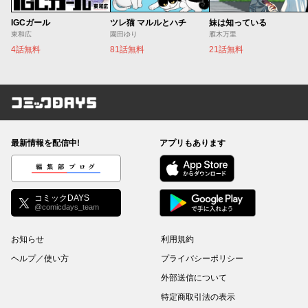
IGCガール
ツレ猫 マルルとハチ
妹は知っている
東和広
園田ゆり
雁木万里
4話無料
81話無料
21話無料
コミックDAYS
最新情報を配信中!
アプリもあります
編集部ブログ
コミックDAYS
@comicdays_team
お知らせ
利用規約
ヘルプ／使い方
プライバシーポリシー
外部送信について
特定商取引法の表示