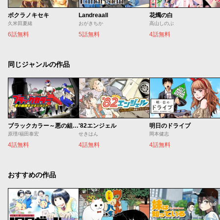
ボクラノキセキ
Landreaall
花燭の白
久米田夏緒
おがきちか
高山しのぶ
6話無料
5話無料
4話無料
同じジャンルの作品
ブラックカラー～悪の組織をマネジメント～
'82エンジェル
明日のドライブ
原理/福田泰宏
せきはん
岡本健志
4話無料
4話無料
4話無料
おすすめの作品