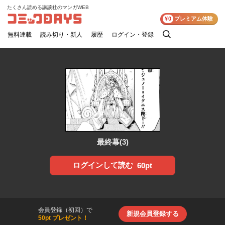
たくさん読める講談社のマンガWEB
コミックDAYS
¥0
プレミアム体験
無料連載
読み切り・新人
履歴
ログイン・登録
検
索
最終幕(3)
ログインして読む
60pt
会員登録（初回）で
新規会員登録する
50pt プレゼント！