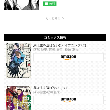
無料
もっと見る
コミックス情報
烏は主を選ばない(1) (イブニングKC)
阿部 智里, 阿部 智里, 松崎 夏未
烏は主を選ばない（３）
阿部智里/松崎夏未