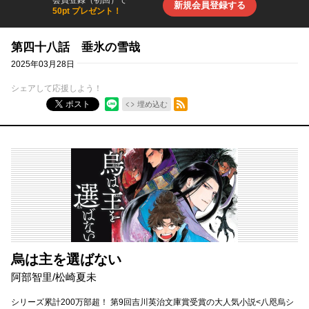
会員登録（初回）で
新規会員登録する
50pt プレゼント！
第四十八話 垂氷の雪哉
2025年03月28日
シェアして応援しよう！
RSSフィード
ポスト
埋め込む
烏は主を選ばない
阿部智里
/
松崎夏未
シリーズ累計200万部超！ 第9回吉川英治文庫賞受賞の大人気小説<八咫烏シ