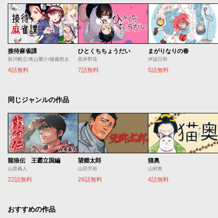
接待麻雀課
ひとくちちょうだい
まがりなりの春
新川帆立/奥山響介/後藤悠太
髙井野花
伊波日和
4話無料
7話無料
5話無料
同じジャンルの作品
龍狼伝 王霸立国編
望郷太郎
猫奥
山原義人
山田芳裕
山村東
22話無料
26話無料
4話無料
おすすめの作品