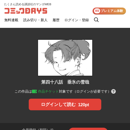
たくさん読める講談社のマンガWEB
コミックDAYS
¥0
プレミアム体験
無料連載
読み切り・新人
履歴
ログイン・登録
検
索
第四十八話 垂氷の雪哉
この作品は
作品チケット
対象です（ログインが必要です）
ログインして読む
120pt