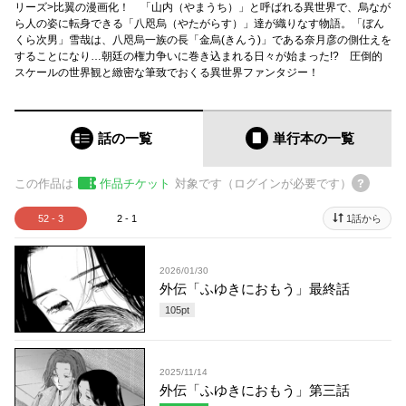
リーズ>比翼の漫画化！ 「山内（やまうち）」と呼ばれる異世界で、烏なが
ら人の姿に転身できる「八咫烏（やたがらす）」達が織りなす物語。「ぼん
くら次男」雪哉は、八咫烏一族の長「金烏(きんう)」である奈月彦の側仕えを
することになり…朝廷の権力争いに巻き込まれる日々が始まった!? 圧倒的
スケールの世界観と緻密な筆致でおくる異世界ファンタジー！
話の一覧
単行本
の一覧
この作品は
作品チケット
対象です（ログインが必要です）
52 - 3
2 - 1
1話から
2026/01/30
外伝「ふゆきにおもう」最終話
105
pt
2025/11/14
外伝「ふゆきにおもう」第三話