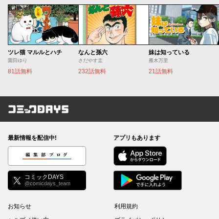
ツレ猫 マルルとハチ
なんと孫六
妹は知っている
園田ゆり
さだやす圭
雁木万里
81話無料
232話無料
21話無料
コミックDAYS
最新情報を配信中!
アプリもあります
編集部ブログ
コミックDAYS
@comicdays_team
お知らせ
利用規約