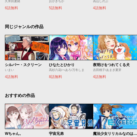
久米田夏緒
おがきちか
高山しのぶ
6話無料
5話無料
4話無料
同じジャンルの作品
シルバー・スクリーン
ひなたとひかり
夜明けをつれてくる犬
いまい
高杉六花/べあろ/万冬しま
吉田桃子/あまぎ夏芽
4話無料
8話無料
4話無料
おすすめの作品
Wちゃん。
宇宙兄弟
魔法少女リリカルなのは EXCEEDS