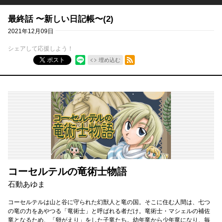
最終話 〜新しい日記帳〜(2)
2021年12月09日
シェアして応援しよう！
RSSフィード
ポスト
埋め込む
コーセルテルの竜術士物語
石動あゆま
コーセルテルは山と谷に守られた幻獣人と竜の国。そこに住む人間は、七つ
の竜の力をあやつる「竜術士」と呼ばれる者だけ。竜術士・マシェルの補佐
竜となるため、「卵がえり」をした子竜たち。幼年竜から少年竜になり、毎