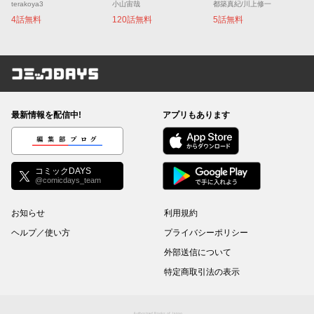
terakoya3
小山宙哉
都築真紀/川上修一
4話無料
120話無料
5話無料
コミックDAYS
最新情報を配信中!
アプリもあります
編集部ブログ
コミックDAYS
@comicdays_team
お知らせ
利用規約
ヘルプ／使い方
プライバシーポリシー
外部送信について
特定商取引法の表示