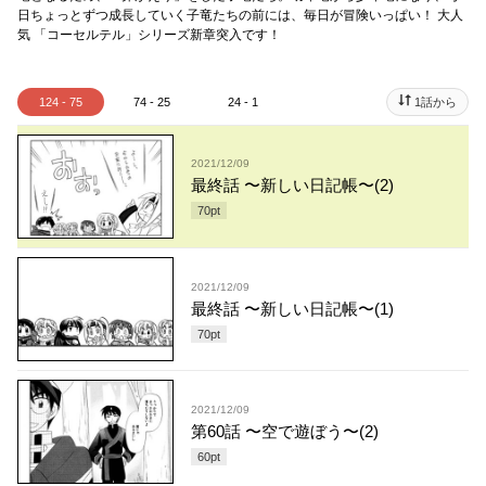
日ちょっとずつ成長していく子竜たちの前には、毎日が冒険いっぱい！ 大人
気 「コーセルテル」シリーズ新章突入です！
124 - 75
74 - 25
24 - 1
1話から
2021/12/09
最終話 〜新しい日記帳〜(2)
70
pt
2021/12/09
最終話 〜新しい日記帳〜(1)
70
pt
2021/12/09
第60話 〜空で遊ぼう〜(2)
60
pt