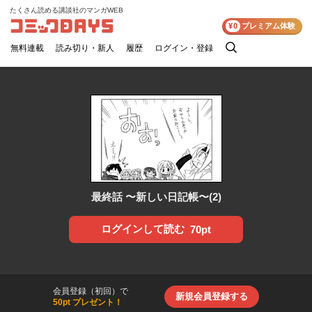
たくさん読める講談社のマンガWEB
コミックDAYS
¥0
プレミアム体験
無料連載
読み切り・新人
履歴
ログイン・登録
検
索
最終話 〜新しい日記帳〜(2)
ログインして読む
70pt
会員登録（初回）で
新規会員登録する
50pt プレゼント！