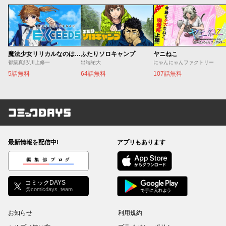
魔法少女リリカルなのは EXCEEDS
ふたりソロキャンプ
ヤニねこ
都築真紀/川上修一
出端祐大
にゃんにゃんファクトリー
5話無料
64話無料
107話無料
コミックDAYS
最新情報を配信中!
アプリもあります
編集部ブログ
コミックDAYS
@comicdays_team
お知らせ
利用規約