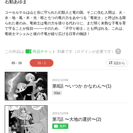
石動あゆま
コーセルテルは山と谷に守られた幻獣人と竜の国。そこに住む人間は、火・
水・地・風・木・光・暗と七つの竜の力をあやつる「竜術士」と呼ばれる限
られた者のみ。竜術士は竜の力を借りる代わりに、まだ弱く未熟な子竜を育
て守ることが役目―――そのため、「子守り術士」とも呼ばれる。これは、
竜術士マシェルと彼の子竜が繰り広げる日常の物語！
この作品は
作品チケット
対象です（ログインが必要です）
65 - 16
15 - 1
1話から
2021/12/09
第8話 〜いつか かなわん〜(1)
60
pt
2021/12/09
第7話 〜大地の選択〜(2)
無料