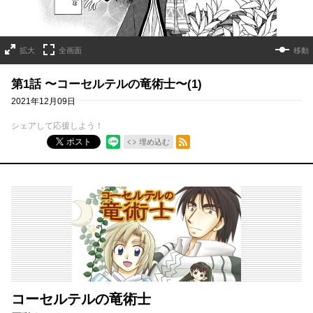
拡大
全画面
移動
第1話 〜コーセルテルの竜術士〜(1)
2021年12月09日
シェアして応援しよう！
RSSフィード
ポスト
埋め込む
コーセルテルの竜術士