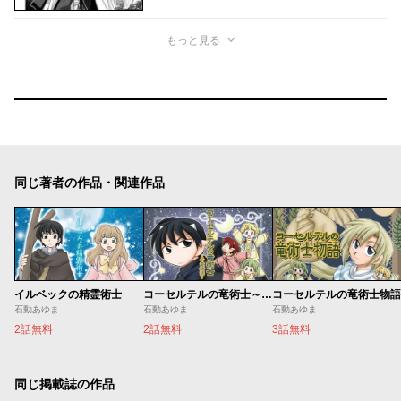
もっと見る
同じ著者の作品・関連作品
イルベックの精霊術士
コーセルテルの竜術士～子竜物語～
コーセルテルの竜術士物語
石動あゆま
石動あゆま
石動あゆま
2話無料
2話無料
3話無料
同じ掲載誌の作品