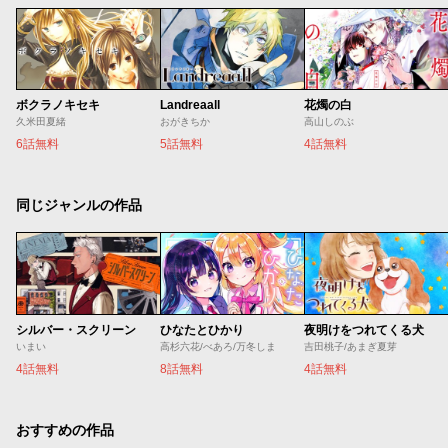
ボクラノキセキ
Landreaall
花燭の白
久米田夏緒
おがきちか
高山しのぶ
6話無料
5話無料
4話無料
同じジャンルの作品
シルバー・スクリーン
ひなたとひかり
夜明けをつれてくる犬
いまい
高杉六花/べあろ/万冬しま
吉田桃子/あまぎ夏芽
4話無料
8話無料
4話無料
おすすめの作品