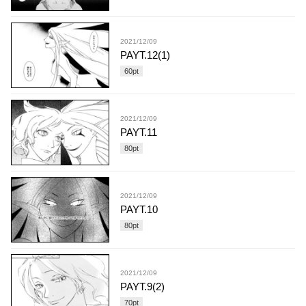
2021/12/09
PAYT.12(1)
60
pt
2021/12/09
PAYT.11
80
pt
2021/12/09
PAYT.10
80
pt
2021/12/09
PAYT.9(2)
70
pt