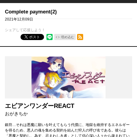
Complete payment(2)
2021年12月09日
シェアして応援しよう！
RSSフィード
ポスト
埋め込む
エビアンワンダーREACT
おがきちか
銀符…それは悪魔に願いを叶えてもらう代償に、地獄を維持するエネルギー
を得るため、悪人の魂を集める契約を結んだ狩人の呼び名である。彼らは
「悪魔と契約し、為す、忌まわしき者」として信心深い人々から疎まれてい