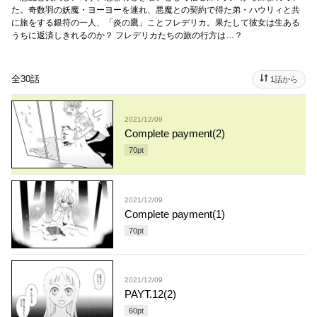
た。奇数羽の妖魔・ヨーヨーを連れ、悪魔との契約で得た弟・ハウリィと共
に旅をする銀符の一人、「炎の鷹」ことフレデリカ。果たして彼女は生ある
うちに返済しきれるのか？ フレデリカたちの旅の行方は…？
全30話
1話から
2021/12/09
Complete payment(2)
70
pt
2021/12/09
Complete payment(1)
70
pt
2021/12/09
PAYT.12(2)
60
pt