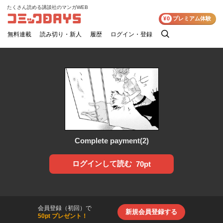
たくさん読める講談社のマンガWEB
コミックDAYS
¥0
プレミアム体験
無料連載
読み切り・新人
履歴
ログイン・登録
検
索
Complete payment(2)
ログインして読む
70pt
会員登録（初回）で
新規会員登録する
50pt プレゼント！