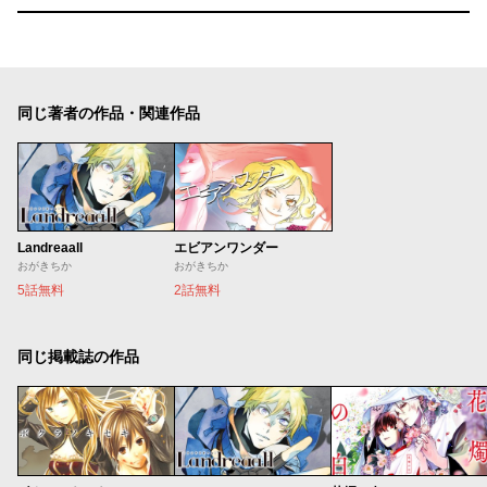
同じ著者の作品・関連作品
Landreaall
エビアンワンダー
おがきちか
おがきちか
5話無料
2話無料
同じ掲載誌の作品