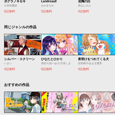
ボクラノキセキ
Landreaall
花燭の白
久米田夏緒
おがきちか
高山しのぶ
6話無料
5話無料
4話無料
同じジャンルの作品
シルバー・スクリーン
ひなたとひかり
夜明けをつれてくる犬
いまい
高杉六花/べあろ/万冬しま
吉田桃子/あまぎ夏芽
4話無料
8話無料
4話無料
おすすめの作品