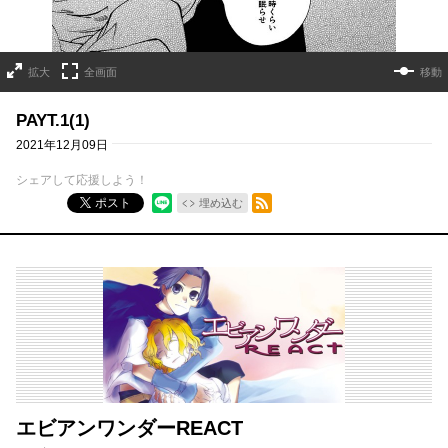
拡大
全画面
移動
PAYT.1(1)
2021年12月09日
シェアして応援しよう！
RSSフィード
ポスト
埋め込む
エビアンワンダーREACT