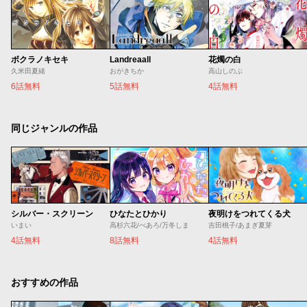
ボクラノキセキ
Landreaall
花燭の白
久米田夏緒
おがきちか
高山しのぶ
6話無料
5話無料
4話無料
同じジャンルの作品
シルバー・スクリーン
ひなたとひかり
夜明けをつれてくる犬
いまい
高杉六花/べあろ/万冬しま
吉田桃子/あまぎ夏芽
4話無料
8話無料
4話無料
おすすめの作品