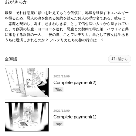
おがきちか
銀符…それは悪魔に願いを叶えてもらう代償に、地獄を維持するエネルギー
を得るため、悪人の魂を集める契約を結んだ狩人の呼び名である。彼らは
「悪魔と契約し、為す、忌まわしき者」として信心深い人々から疎まれてい
た。奇数羽の妖魔・ヨーヨーを連れ、悪魔との契約で得た弟・ハウリィと共
に旅をする銀符の一人、「炎の鷹」ことフレデリカ。果たして彼女は生ある
うちに返済しきれるのか？ フレデリカたちの旅の行方は…？
全30話
1話から
2021/12/09
Complete payment(2)
70
pt
2021/12/09
Complete payment(1)
70
pt