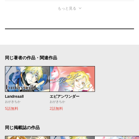
もっと見る
同じ著者の作品・関連作品
Landreaall
エビアンワンダー
おがきちか
おがきちか
5話無料
2話無料
同じ掲載誌の作品