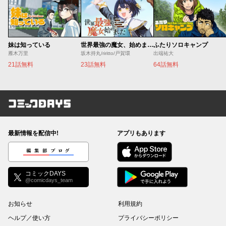
妹は知っている
世界最強の魔女、始めました ～私だけ『攻略サイト』を見れる世界で自由に生きます～
ふたりソロキャンプ
雁木万里
坂木持丸/riritto/戸賀環
出端祐大
21話無料
23話無料
64話無料
コミックDAYS
最新情報を配信中!
アプリもあります
編集部ブログ
コミックDAYS
@comicdays_team
お知らせ
利用規約
ヘルプ／使い方
プライバシーポリシー