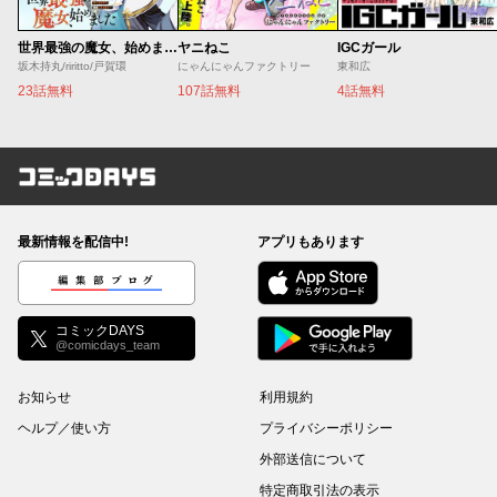
世界最強の魔女、始めました ～私だけ『攻略サイト』を見れる世界で自由に生きます～
ヤニねこ
IGCガール
坂木持丸/riritto/戸賀環
にゃんにゃんファクトリー
東和広
23話無料
107話無料
4話無料
コミックDAYS
最新情報を配信中!
アプリもあります
編集部ブログ
コミックDAYS
@comicdays_team
お知らせ
利用規約
ヘルプ／使い方
プライバシーポリシー
外部送信について
特定商取引法の表示