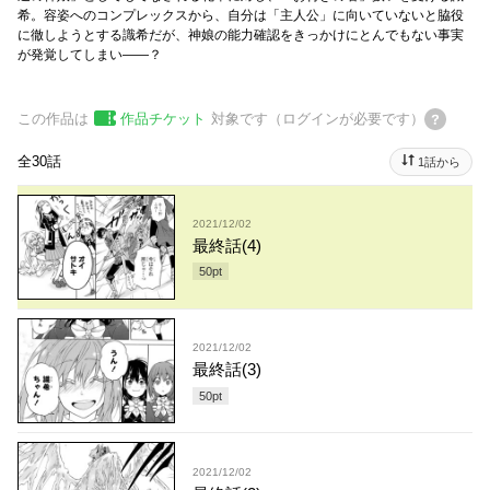
希。容姿へのコンプレックスから、自分は「主人公」に向いていないと脇役
に徹しようとする識希だが、神娘の能力確認をきっかけにとんでもない事実
が発覚してしまい――？
この作品は
作品チケット
対象です（ログインが必要です）
全30話
1話から
2021/12/02
最終話(4)
50
pt
2021/12/02
最終話(3)
50
pt
2021/12/02