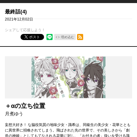
最終話(4)
2021年12月02日
シェアして応援しよう！
RSSフィード
ポスト
埋め込む
＋αの立ち位置
月煮ゆう
妄想大好き！ な脇役気質の地味少女・識希は、同級生の美少女・花華ととも
に異世界に招喚されてしまう。飛ばされた先の世界で、その美しさから「創
造の神娘」としてもてなされる花華に対し、「お付きの者」扱いを受ける識