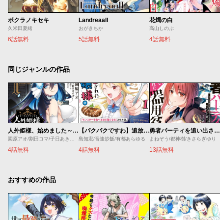
ボクラノキセキ
Landreaall
花燭の白
久米田夏緒
おがきちか
高山しのぶ
6話無料
5話無料
4話無料
同じジャンルの作品
人外姫様、始めました～Ｆｒｅｅ Ｌｉｆｅ Ｆａｎｔａｓｙ Ｏｎｌｉｎｅ～
【パクパクですわ】追放されたお嬢様の『モンスターを食べるほど強くなる』スキルは、１食で１レベルアップする前代未聞の最強スキルでした。３日で人類最強になりましたわ～！
勇者パーティを追い出された器用貧乏 ～パーティ事情で付与術士をやっていた剣士、万能へと至る～
園原アオ/割田コマ/子日あきすず/Ｓｈｅｒｒｙ
島知宏/音速炒飯/有都あらゆる
よねぞう/都神樹/きさらぎゆり
4話無料
4話無料
13話無料
おすすめの作品