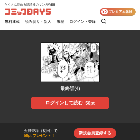
たくさん読める講談社のマンガWEB
コミックDAYS
¥0
プレミアム体験
無料連載
読み切り・新人
履歴
ログイン・登録
検
索
最終話(4)
ログインして読む
50pt
会員登録（初回）で
新規会員登録する
50pt プレゼント！