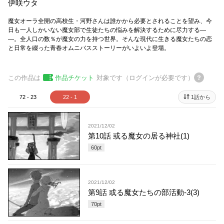
伊咲ウタ
魔女オーラ全開の高校生・河野さんは誰かから必要とされることを望み、今
日も一人しかいない魔女部で生徒たちの悩みを解決するために尽力する―
―。全人口の数％が魔女の力を持つ世界。そんな現代に生きる魔女たちの恋
と日常を綴った青春オムニバスストーリーがいよいよ登場。
この作品は
作品チケット
対象です（ログインが必要です）
72 - 23
22 - 1
1話から
2021/12/02
第10話 或る魔女の居る神社(1)
60
pt
2021/12/02
第9話 或る魔女たちの部活動-3(3)
70
pt