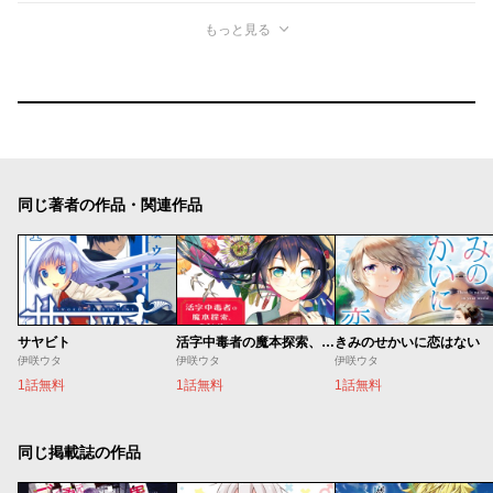
もっと見る
同じ著者の作品・関連作品
サヤビト
活字中毒者の魔本探索、あるいは裏図書館のこと ―マホタン―
きみのせかいに恋はない
伊咲ウタ
伊咲ウタ
伊咲ウタ
1話無料
1話無料
1話無料
同じ掲載誌の作品