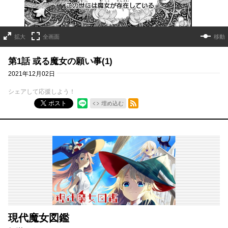
拡大
全画面
移動
第1話 或る魔女の願い事(1)
2021年12月02日
シェアして応援しよう！
RSSフィード
ポスト
埋め込む
現代魔女図鑑