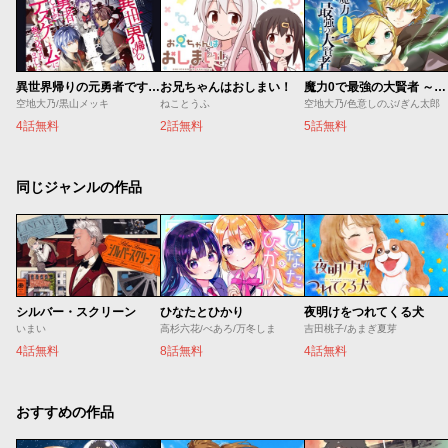
異世界帰りの元勇者ですが、デスゲームに巻き込まれました
お兄ちゃんはおしまい！
魔力0で最強の大賢者 ～それは魔法ではない、物理だ！～
空地大乃/黒山メッキ
ねことうふ
空地大乃/色意しのぶ/ぎん太郎
4話無料
2話無料
5話無料
同じジャンルの作品
シルバー・スクリーン
ひなたとひかり
夜明けをつれてくる犬
いまい
高杉六花/べあろ/万冬しま
吉田桃子/あまぎ夏芽
4話無料
8話無料
4話無料
おすすめの作品