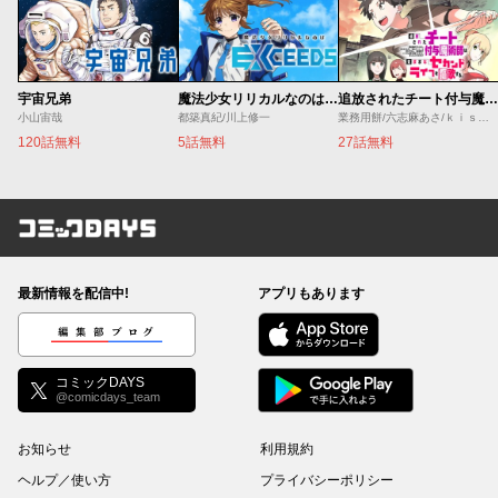
宇宙兄弟
魔法少女リリカルなのは EXCEEDS
追放されたチート付与魔術師は気ままなセカンドライフを謳歌する。 ～俺は武器だけじゃなく、あらゆるものに『強化ポイント』を付与できるし、俺の意思でいつでも効果を解除できるけど、残った人たち大丈夫？～
小山宙哉
都築真紀/川上修一
業務用餅/六志麻あさ/ｋｉｓｕｉ
120話無料
5話無料
27話無料
コミックDAYS
最新情報を配信中!
アプリもあります
編集部ブログ
コミックDAYS
@comicdays_team
お知らせ
利用規約
ヘルプ／使い方
プライバシーポリシー