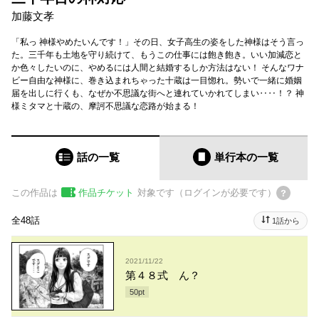
加藤文孝
「私っ 神様やめたいんです！」その日、女子高生の姿をした神様はそう言っ
た。三千年も土地を守り続けて、もうこの仕事には飽き飽き。いい加減恋と
か色々したいのに、やめるには人間と結婚するしか方法はない！ そんなワナ
ビー自由な神様に、巻き込まれちゃった十蔵は一目惚れ。勢いで一緒に婚姻
届を出しに行くも、なぜか不思議な街へと連れていかれてしまい‥‥！？ 神
様ミタマと十蔵の、摩訶不思議な恋路が始まる！
話の一覧
単行本
の一覧
この作品は
作品チケット
対象です（ログインが必要です）
全48話
1話から
2021/11/22
第４８式 ん？
50
pt