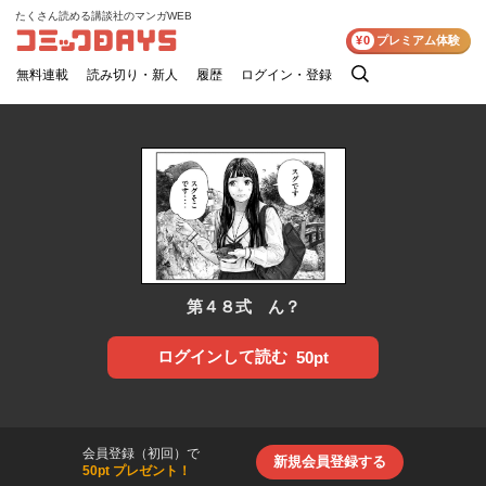
たくさん読める講談社のマンガWEB
コミックDAYS
¥0
プレミアム体験
無料連載
読み切り・新人
履歴
ログイン・登録
検
索
第４８式 ん？
ログインして読む
50pt
会員登録（初回）で
新規会員登録する
50pt プレゼント！