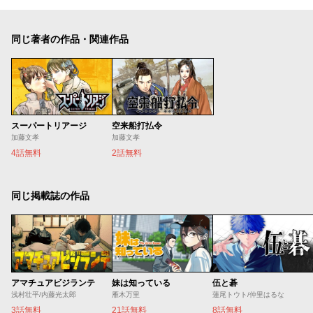
同じ著者の作品・関連作品
スーパートリアージ
空来船打払令
加藤文孝
加藤文孝
4話無料
2話無料
同じ掲載誌の作品
アマチュアビジランテ
妹は知っている
伍と碁
浅村壮平/内藤光太郎
雁木万里
蓮尾トウト/仲里はるな
3話無料
21話無料
8話無料