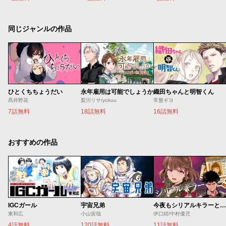
同じジャンルの作品
ひとくちちょうだい
永年雇用は可能でしょうか
織田ちゃんと明智くん
髙井野花
梨川リサ/yokuu
常盤ギヨ
7話無料
18話無料
16話無料
おすすめの作品
IGCガール
宇宙兄弟
今夜もシリアルキラーと待ち合わせ
東和広
小山宙哉
伊口紺/中村優児
4話無料
120話無料
11話無料