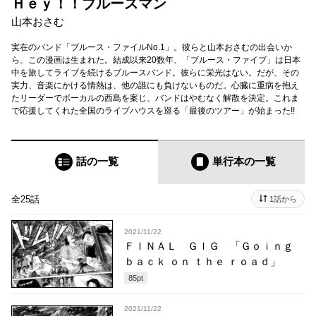
Ｈｅｙ！！ブルースマン
山本おさむ
実在のバンド「ブルース・ファイルNo.1」。彼らと山本おさむの出会いか
ら、この漫画は生まれた。結成以来20数年、「ブルース・ファイブ」は日本
中を旅してライブを続けるブルースバンド。彼らに栄光はない。だが、その
実力、音楽にかける情熱は、他の誰にも負けないものだ。心臓に重病を抱え
たリーダーでボーカルの西島を案じ、バンドはやむなく解散を決定。これま
で応援してくれた全国のライブハウスを巡る「最後のツアー」が始まった!!
話の一覧
単行本
の一覧
全25話
1話から
2021/11/22
ＦＩＮＡＬ ＧＩＧ 「Ｇｏｉｎｇ
ｂａｃｋ ｏｎ ｔｈｅ ｒｏａｄ」
85
pt
2021/11/22