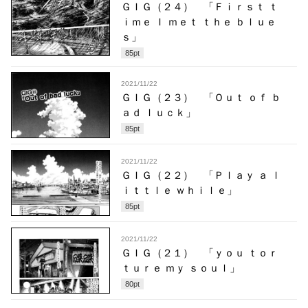
ＧＩＧ（２４） 「Ｆｉｒｓｔ ｔ
ｉｍｅ Ｉ ｍｅｔ ｔｈｅ ｂｌｕｅ
ｓ」
85
pt
2021/11/22
ＧＩＧ（２３） 「Ｏｕｔ ｏｆ ｂ
ａｄ ｌｕｃｋ」
85
pt
2021/11/22
ＧＩＧ（２２） 「Ｐｌａｙ ａ ｌ
ｉｔｔｌｅ ｗｈｉｌｅ」
85
pt
2021/11/22
ＧＩＧ（２１） 「ｙｏｕ ｔｏｒ
ｔｕｒｅ ｍｙ ｓｏｕｌ」
80
pt