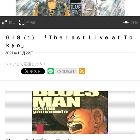
拡大
全画面
移動
ＧＩＧ（１） 「Ｔｈｅ Ｌａｓｔ Ｌｉｖｅ ａｔ Ｔｏ
ｋｙｏ」
2021年11月22日
シェアして応援しよう！
RSSフィード
ポスト
埋め込む