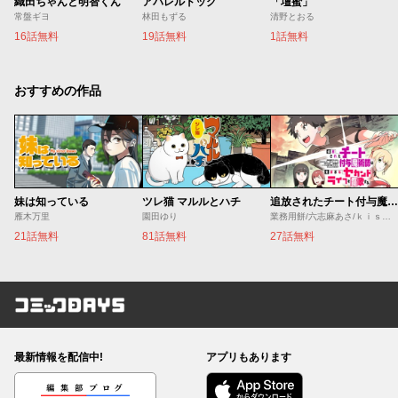
織田ちゃんと明智くん
アパレルドッグ
「壇蜜」
常盤ギヨ
林田もずる
清野とおる
16話無料
19話無料
1話無料
おすすめの作品
妹は知っている
ツレ猫 マルルとハチ
追放されたチート付与魔術師は気ままなセカンドライフを謳歌する。 ～俺は武器だけじゃなく、あらゆるものに『強化ポイント』を付与できるし、俺の意思でいつでも効果を解除できるけど、残った人たち大丈夫？～
雁木万里
園田ゆり
業務用餅/六志麻あさ/ｋｉｓｕｉ
21話無料
81話無料
27話無料
コミックDAYS
最新情報を配信中!
アプリもあります
編集部ブログ