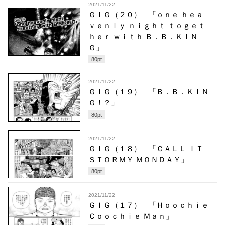
2021/11/22
ＧＩＧ（２０） 「ｏｎｅ ｈｅａ
ｖｅｎｌｙ ｎｉｇｈｔ ｔｏｇｅｔ
ｈｅｒ ｗｉｔｈ Ｂ．Ｂ．ＫＩＮ
Ｇ」
80
pt
2021/11/22
ＧＩＧ（１９） 「Ｂ．Ｂ．ＫＩＮ
Ｇ！？」
80
pt
2021/11/22
ＧＩＧ（１８） 「ＣＡＬＬ ＩＴ
ＳＴＯＲＭＹ ＭＯＮＤＡＹ」
80
pt
2021/11/22
ＧＩＧ（１７） 「Ｈｏｏｃｈｉｅ
Ｃｏｏｃｈｉｅ Ｍａｎ」