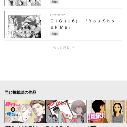
85
pt
2021/11/22
ＧＩＧ（１６） 「Ｙｏｕ Ｓｈｏ
ｏｋ Ｍｅ」
85
pt
もっと見る
同じ掲載誌の作品