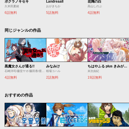
ボクラノキセキ
Landreaall
花燭の白
久米田夏緒
おがきちか
高山しのぶ
6話無料
5話無料
4話無料
同じジャンルの作品
黒魔女さんが通る!!
みなみけ
ちはやふる plus きみがため
石崎洋司/藤堂ヤオ/藤田香/亜沙美
桜場コハル
末次由紀
4話無料
2話無料
19話無料
おすすめの作品