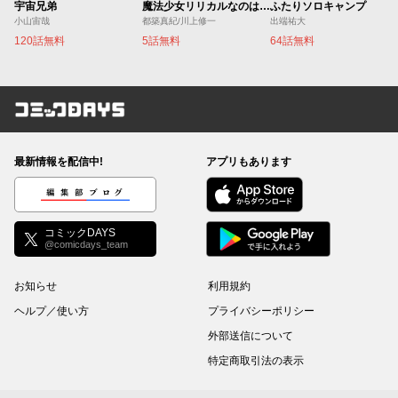
宇宙兄弟
魔法少女リリカルなのは EXCEEDS
ふたりソロキャンプ
小山宙哉
都築真紀/川上修一
出端祐大
120話無料
5話無料
64話無料
コミックDAYS
最新情報を配信中!
アプリもあります
編集部ブログ
コミックDAYS
@comicdays_team
お知らせ
利用規約
ヘルプ／使い方
プライバシーポリシー
外部送信について
特定商取引法の表示