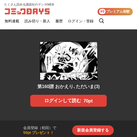
たくさん読める講談社のマンガWEB
コミックDAYS
¥0
プレミアム体験
無料連載
読み切り・新人
履歴
ログイン・登録
検
索
第160譜 おかえり､ただいま(3)
ログインして読む
70pt
会員登録（初回）で
新規会員登録する
50pt プレゼント！