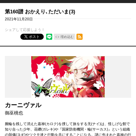
第160譜 おかえり､ただいま(3)
2021年11月20日
シェアして応援しよう！
RSSフィード
ポスト
埋め込む
カーニヴァル
御巫桃也
腕輪を残して消えた嘉禄(カロク)を捜して旅をする无(ナイ)は、怪しげな館で
知り合った少年、花礫(ガレキ)や『国家防衛機関・輪(サーカス)』という組織
の與儀(ヨギ)やツクモ達と行動を共にすることになる。謎に包まれた嘉禄の行