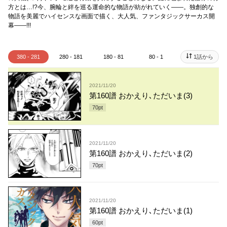
方とは…!?今、腕輪と絆を巡る運命的な物語が紡がれていく――。独創的な
物語を美麗でハイセンスな画面で描く、大人気、ファンタジックサーカス開
幕――!!!
380 - 281
280 - 181
180 - 81
80 - 1
1話から
2021/11/20
第160譜 おかえり､ただいま(3)
70
pt
2021/11/20
第160譜 おかえり､ただいま(2)
70
pt
2021/11/20
第160譜 おかえり､ただいま(1)
60
pt