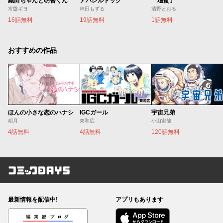
織田ちゃんと明智くん
アパレルドッグ
「壇蜜」
常盤ギヨ
林田もずる
清野とおる
16話無料
19話無料
1話無料
おすすめの作品
ほんの小さな恋のハナシ
IGCガール
宇宙兄弟
胡月
東和広
小山宙哉
4話無料
4話無料
120話無料
コミックDAYS
最新情報を配信中!
アプリもあります
編集部ブログ