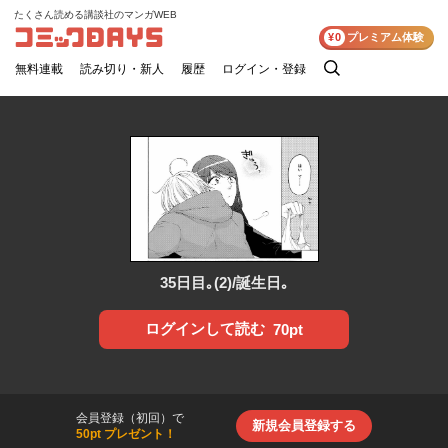
たくさん読める講談社のマンガWEB
コミックDAYS
¥0
プレミアム体験
無料連載
読み切り・新人
履歴
ログイン・登録
検
索
35日目｡(2)/誕生日｡
ログインして読む
70pt
会員登録（初回）で
新規会員登録する
50pt プレゼント！