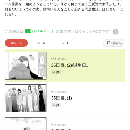
ーム作業を…始めようとしている。何から何まで全く正反対の女子ふたり。
何もないようでその実、結構いろんなことが起きる同居生活、はじまり、は
じまり。
この作品は
作品チケット
対象です（ログインが必要です）
105 - 56
55 - 6
5 - 1
1話から
2021/11/04
35日目｡(2)/誕生日｡
70
pt
2021/11/04
35日目｡(1)
70
pt
2021/11/04