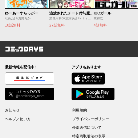
ゆーあーすらっがー
追放されたチート付与魔術師は気ままなセカンドライフを謳歌する。 ～俺は武器だけじゃなく、あらゆるものに『強化ポイント』を付与できるし、俺の意思でいつでも効果を解除できるけど、残った人たち大丈夫？～
IGCガール
なめたけ/真野ろか
業務用餅/六志麻あさ/ｋｉｓｕｉ
東和広
10話無料
27話無料
4話無料
コミックDAYS
最新情報を配信中!
アプリもあります
編集部ブログ
コミックDAYS
@comicdays_team
お知らせ
利用規約
ヘルプ／使い方
プライバシーポリシー
外部送信について
特定商取引法の表示