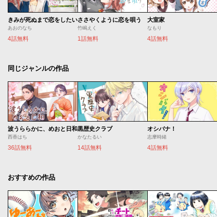
きみが死ぬまで恋をしたい
ささやくように恋を唄う
大室家
あおのなち
竹嶋えく
なもり
4話無料
1話無料
4話無料
同じジャンルの作品
波うららかに、めおと日和
黒歴史クラブ
オシバナ！
西香はち
かなたるい
志摩時緒
36話無料
14話無料
4話無料
おすすめの作品