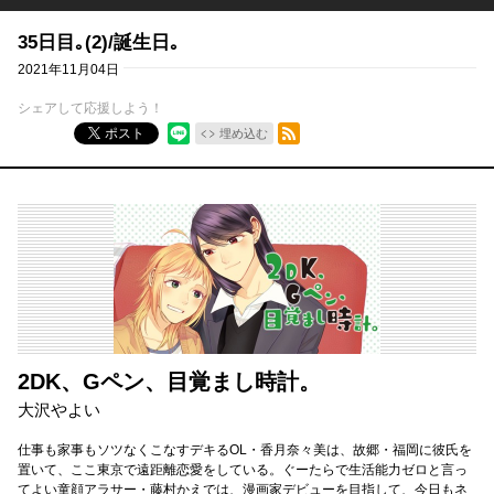
35日目｡(2)/誕生日｡
2021年11月04日
シェアして応援しよう！
RSSフィード
ポスト
埋め込む
2DK、Gペン、目覚まし時計。
大沢やよい
仕事も家事もソツなくこなすデキるOL・香月奈々美は、故郷・福岡に彼氏を
置いて、ここ東京で遠距離恋愛をしている。ぐーたらで生活能力ゼロと言っ
てよい童顔アラサー・藤村かえでは、漫画家デビューを目指して、今日もネ